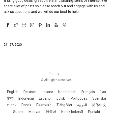
finding good deals, great offers and sharing items of interest. We
share a lot of posts so please reach out and engage with us and
ask us questions and we will do our best to help!
2月 27, 2020
Policy
© All Rights Reserved.
English
Deutsch
Italiano
Nederlands
Français
ไทย
हिन्दी
Indonesia
Español
polski
Português
Svenska
עברית
Dansk
Ελληνικα
Tiếng Việt
العربية
简体中文
Suomi
Magyar
한국어
Norsk bokmål
Punjabi