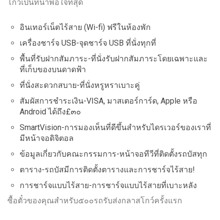
โกว์เป็นที่น่าพอใจที่สุด
อินเทอร์เน็ตไร้สาย (Wi-fi) ฟรีในห้องพัก
เครื่องชาร์จ USB-จุดชาร์จ USB ที่นั่งทุกที่
พื้นที่รับฝากสัมภาระ-ที่นั่งรับฝากสัมภาระโดยเฉพาะและ
ที่เก็บของบนดาดฟ้า
ที่นั่งสะดวกสบาย-ที่นั่งหรูหราเบาะคู่
สัมผัสการชำระเงิน-VISA, มาสเตอร์การ์ด, Apple หรือ
Android ได้ถึง£๓๐
SmartVision-การมองเห็นที่ดีขึ้นสำหรับไดรเวอร์ของเราที่
มีหน้าจอดิจิตอล
ข้อมูลเกี่ยวกับคณะกรรมการ-หน้าจอทีวีที่ติดตั้งรถบัสทุก
ตาราง-รถบัสมีการติดตั้งตารางและการชาร์จไร้สาย!
การชาร์จแบบไร้สาย-การชาร์จแบบไร้สายที่เบาะหลัง
ซื้อตั๋วของคุณสำหรับ๕๐๐รถรับส่งกลาสโกว์ครั้งแรก