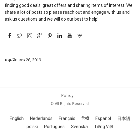
finding good deals, great offers and sharing items of interest. We
share a lot of posts so please reach out and engage with us and
ask us questions and we will do our best to help!
พฤศจิกายน 28, 2019
Policy
© All Rights Reserved.
English
Nederlands
Français
हिन्दी
Español
日本語
polski
Português
Svenska
Tiếng Việt