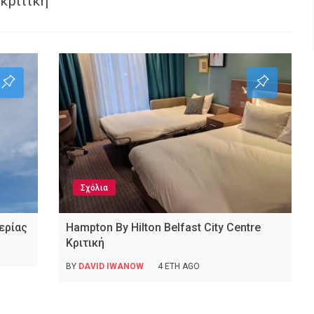
 κριτική
Σχόλια
ερίας
Hampton By Hilton Belfast City Centre
Κριτική
BY
DAVID IWANOW
4 ΈΤΗ AGO