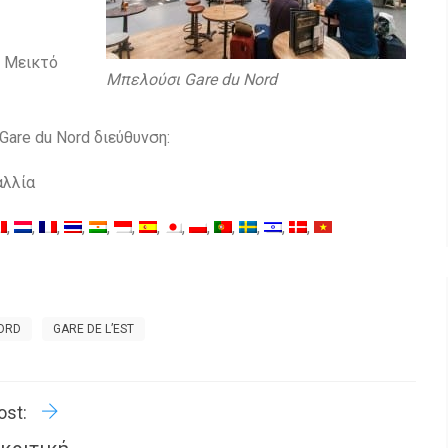
ε Μεικτό
Μπελούσι Gare du Nord
Gare du Nord διεύθυνση:
αλλία
ORD
GARE DE L’EST
R
P
ost: