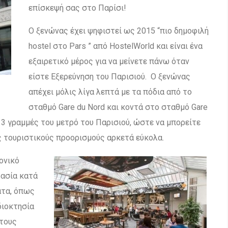
επίσκεψή σας στο Παρίσι!
Ο ξενώνας έχει ψηφιστεί ως 2015 “πιο δημοφιλή
hostel στο Pars ” από HostelWorld και είναι ένα
εξαιρετικό μέρος για να μείνετε πάνω όταν
είστε Εξερεύνηση του Παρισιού. Ο ξενώνας
απέχει μόλις λίγα λεπτά με τα πόδια από το
σταθμό Gare du Nord και κοντά στο σταθμό Gare
ό 3 γραμμές του μετρό του Παρισιού, ώστε να μπορείτε
 τουριστικούς προορισμούς αρκετά εύκολα.
ονικό
ρασία κατά
ατα, όπως
διοκτησία
 τους