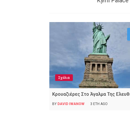
Kymi Palace
Σχόλια
Κρουαζιέρες Στο Άγαλμα Της Ελευθ
BY
DAVID IWANOW
3 ΈΤΗ AGO