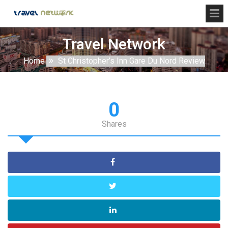
Travel Network
Home
St Christopher’s Inn Gare Du Nord Review
0
Shares