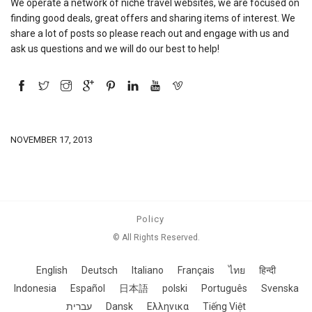
We operate a network of niche travel websites, we are focused on
finding good deals, great offers and sharing items of interest. We
share a lot of posts so please reach out and engage with us and
ask us questions and we will do our best to help!
NOVEMBER 17, 2013
Policy
© All Rights Reserved.
English
Deutsch
Italiano
Français
ไทย
हिन्दी
Indonesia
Español
日本語
polski
Português
Svenska
עברית
Dansk
Ελληνικα
Tiếng Việt