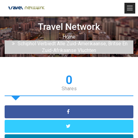
Travel Network
Home
Schiphol Verbiedt Alle Zuid-Amerikaanse, Britse En
Zuid-Afrikaanse Vluchten
0
Shares