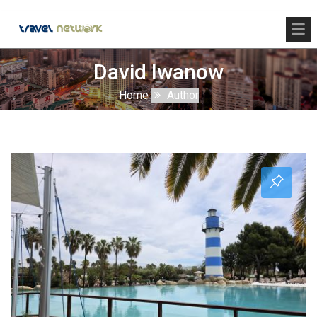
David Iwanow
Home
Author