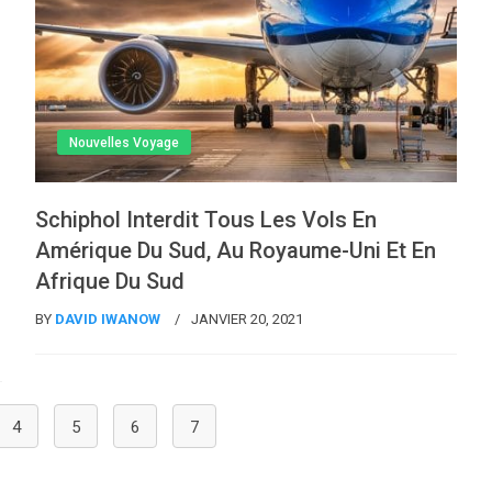
Nouvelles Voyage
Schiphol Interdit Tous Les Vols En
Amérique Du Sud, Au Royaume-Uni Et En
Afrique Du Sud
BY
DAVID IWANOW
JANVIER 20, 2021
4
5
6
7