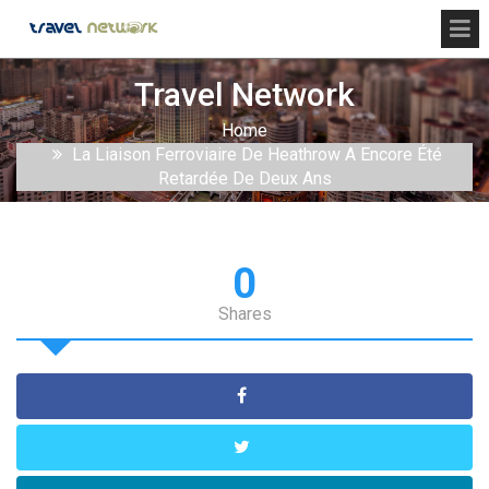
Travel Network
Home
La Liaison Ferroviaire De Heathrow A Encore Été
Retardée De Deux Ans
0
Shares