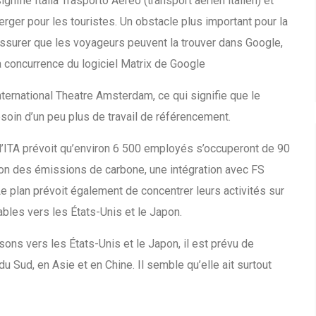
gnifie Italia Trasporto Aereo (transport aérien italien) et
erger pour les touristes. Un obstacle plus important pour la
ssurer que les voyageurs peuvent la trouver dans Google,
a concurrence du logiciel Matrix de Google
ternational Theatre Amsterdam, ce qui signifie que le
esoin d’un peu plus de travail de référencement.
d’ITA prévoit qu’environ 6 500 employés s’occuperont de 90
ion des émissions de carbone, une intégration avec FS
). Le plan prévoit également de concentrer leurs activités sur
tables vers les États-Unis et le Japon.
aisons vers les États-Unis et le Japon, il est prévu de
 Sud, en Asie et en Chine. Il semble qu’elle ait surtout