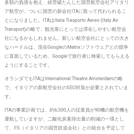
多額の負債を抱え、経営破たんした国営航空会社アリタリ
ア航空が、ついに国営の新会社ITAに取って代わられるこ
とになりました。ITAはItalia Trasporto Aereo (Italy Air
Transport)の略で、観光客にとっては滞在しやすい航空会
社になるかもしれません。新しい航空会社にとっての大き
なハードルは、現在GoogleのMatrixソフトウェアとの競争
に直面しているため、Googleで旅行者に検索してもらえる
ようにすることです。
オランダでもITAはInternational Theatre Amsterdamの略
で、イタリアの新航空会社のSEO対策が必要とされていま
す。
ITAの事業計画では、約6,500人の従業員が90機の航空機を
運航していますが、二酸化炭素排出量の削減の一環とし
て、FS（イタリアの国営鉄道会社）との統合を予定して