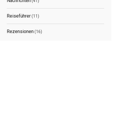
Nachrichten
(41)
Reiseführer
(11)
Rezensionen
(16)
elated
osts