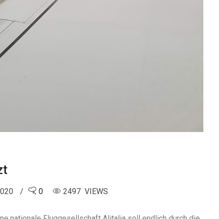
zt
2020
0
2497 VIEWS
 nationale Fluggesellschaft Alitalia soll endlich durch die