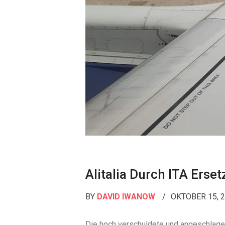
Nachrichten
Alitalia Durch ITA Erset
BY
DAVID IWANOW
OKTOBER 15, 
Die hoch verschuldete und angeschlagene