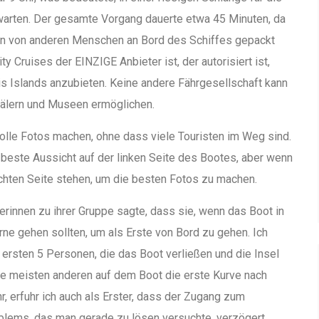
warten. Der gesamte Vorgang dauerte etwa 45 Minuten, da
en von anderen Menschen an Bord des Schiffes gepackt
y Cruises der EINZIGE Anbieter ist, der autorisiert ist,
lis Islands anzubieten. Keine andere Fährgesellschaft kann
älern und Museen ermöglichen.
 tolle Fotos machen, ohne dass viele Touristen im Weg sind.
beste Aussicht auf der linken Seite des Bootes, aber wenn
chten Seite stehen, um die besten Fotos zu machen.
iterinnen zu ihrer Gruppe sagte, dass sie, wenn das Boot in
orne gehen sollten, um als Erste von Bord zu gehen. Ich
 ersten 5 Personen, die das Boot verließen und die Insel
die meisten anderen auf dem Boot die erste Kurve nach
, erfuhr ich auch als Erster, dass der Zugang zum
blems, das man gerade zu lösen versuchte, verzögert