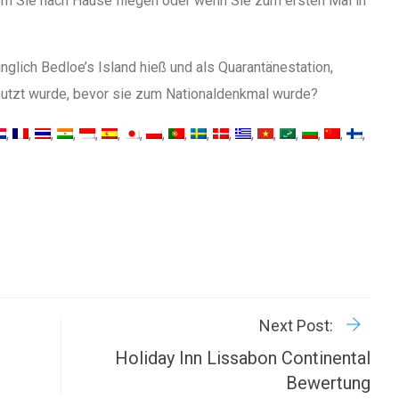
em Sie nach Hause fliegen oder wenn Sie zum ersten Mal in
nglich Bedloe’s Island hieß und als Quarantänestation,
nutzt wurde, bevor sie zum Nationaldenkmal wurde?
R
P
Next Post:
Holiday Inn Lissabon Continental
Bewertung