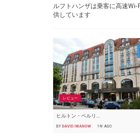
ルフトハンザは乗客に高速Wi-F
供しています
レビュー
ヒルトン・ベルリ...
BY
DAVID IWANOW
1年 AGO