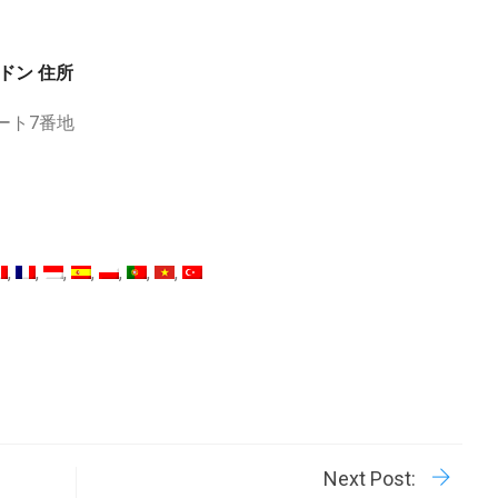
ドン 住所
ート7番地
R
P
Next Post: