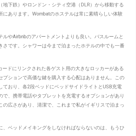
（地下鉄）やロンドン・シティ空港（DLR）から移動する
にあります。Wombatのホステルは常に素晴らしい体験
ルやAirbnbのアパートメントよりも良い。バスルームと
きさです。シャワーは今まで泊まったホテルの中でも一番
ムカードにリンクされた各ゲスト用の大きなロッカーがある
セプションで高価な鍵を購入する心配はありません。この
しており、各2段ベッドにベッドサイドライトとUSB充電
ので、携帯電話やタブレットを充電するオプションがあり
この広さがあり、清潔で、これまで私がイギリスで泊まっ
に、ベッドメイキングをしなければならないのは、もうひ