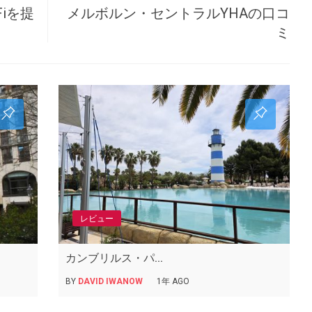
iを提
メルボルン・セントラルYHAの口コ
ミ
レビュー
カンブリルス・パ...
BY
DAVID IWANOW
1年 AGO