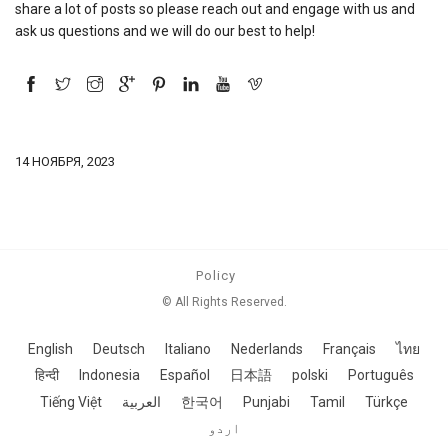
share a lot of posts so please reach out and engage with us and
ask us questions and we will do our best to help!
14 НОЯБРЯ, 2023
Policy
© All Rights Reserved.
English
Deutsch
Italiano
Nederlands
Français
ไทย
हिन्दी
Indonesia
Español
日本語
polski
Português
Tiếng Việt
العربية
한국어
Punjabi
Tamil
Türkçe
اردو