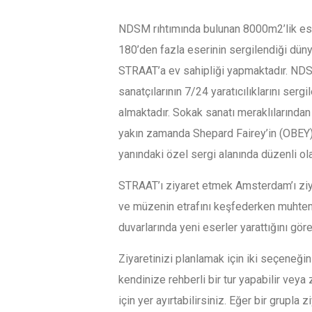
NDSM rıhtımında bulunan 8000m2’lik esk
180’den fazla eserinin sergilendiği düny
STRAAT’a ev sahipliği yapmaktadır. NDS
sanatçılarının 7/24 yaratıcılıklarını ser
almaktadır. Sokak sanatı meraklılarından 
yakın zamanda Shepard Fairey’in (OBEY) 
yanındaki özel sergi alanında düzenli olar
STRAAT’ı ziyaret etmek Amsterdam’ı ziy
ve müzenin etrafını keşfederken muhtem
duvarlarında yeni eserler yarattığını gör
Ziyaretinizi planlamak için iki seçeneğin
kendinize rehberli bir tur yapabilir veya 
için yer ayırtabilirsiniz. Eğer bir grupla