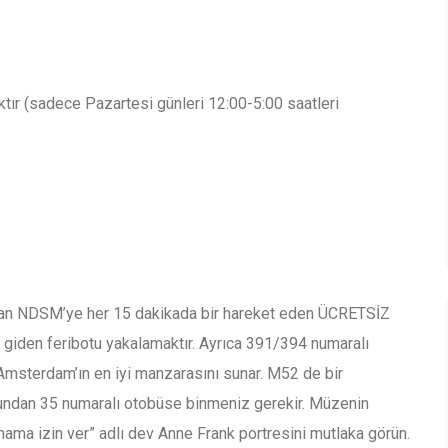
ktır (sadece Pazartesi günleri 12:00-5:00 saatleri
dan NDSM’ye her 15 dakikada bir hareket eden ÜCRETSİZ
giden feribotu yakalamaktır. Ayrıca 391/394 numaralı
 Amsterdam’ın en iyi manzarasını sunar. M52 de bir
undan 35 numaralı otobüse binmeniz gerekir. Müzenin
ma izin ver” adlı dev Anne Frank portresini mutlaka görün.