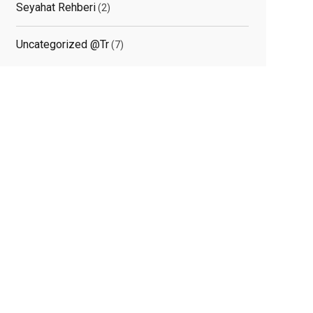
Seyahat Rehberi
(2)
Uncategorized @tr
(7)
elated
osts