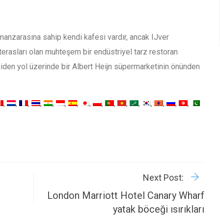
anzarasına sahip kendi kafesi vardır, ancak IJver
erasları olan muhteşem bir endüstriyel tarz restoran
iden yol üzerinde bir Albert Heijn süpermarketinin önünden
R
P
Next Post:
London Marriott Hotel Canary Wharf
yatak böceği ısırıkları