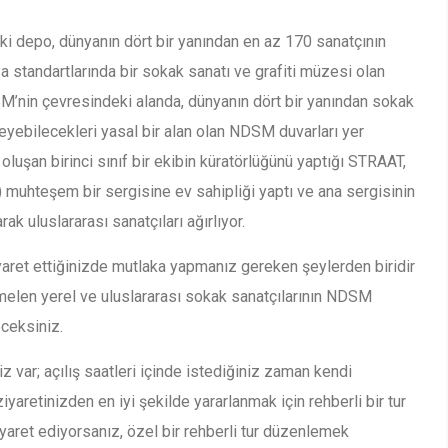
i depo, dünyanın dört bir yanından en az 170 sanatçının
a standartlarında bir sokak sanatı ve grafiti müzesi olan
M’nin çevresindeki alanda, dünyanın dört bir yanından sokak
gileyebilecekleri yasal bir alan olan NDSM duvarları yer
oluşan birinci sınıf bir ekibin küratörlüğünü yaptığı STRAAT,
muhteşem bir sergisine ev sahipliği yaptı ve ana sergisinin
ak uluslararası sanatçıları ağırlıyor.
aret ettiğinizde mutlaka yapmanız gereken şeylerden biridir
elen yerel ve uluslararası sokak sanatçılarının NDSM
eceksiniz.
iz var; açılış saatleri içinde istediğiniz zaman kendi
ziyaretinizden en iyi şekilde yararlanmak için rehberli bir tur
 ziyaret ediyorsanız, özel bir rehberli tur düzenlemek