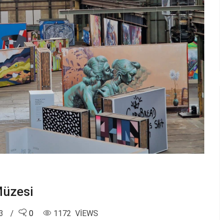
Müzesi
23
0
1172 VIEWS