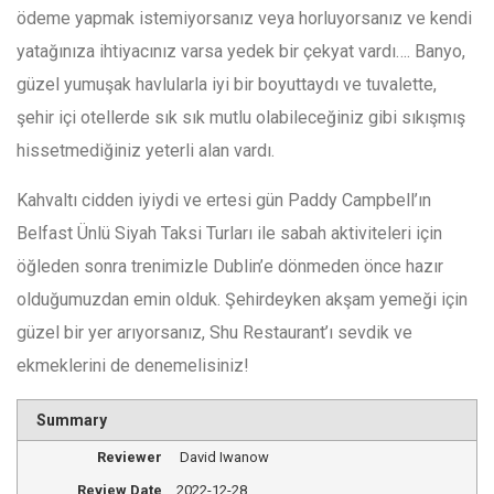
ödeme yapmak istemiyorsanız veya horluyorsanız ve kendi
yatağınıza ihtiyacınız varsa yedek bir çekyat vardı…. Banyo,
güzel yumuşak havlularla iyi bir boyuttaydı ve tuvalette,
şehir içi otellerde sık sık mutlu olabileceğiniz gibi sıkışmış
hissetmediğiniz yeterli alan vardı.
Kahvaltı cidden iyiydi ve ertesi gün Paddy Campbell’ın
Belfast Ünlü Siyah Taksi Turları ile sabah aktiviteleri için
öğleden sonra trenimizle Dublin’e dönmeden önce hazır
olduğumuzdan emin olduk. Şehirdeyken akşam yemeği için
güzel bir yer arıyorsanız, Shu Restaurant’ı sevdik ve
ekmeklerini de denemelisiniz!
Summary
Reviewer
David Iwanow
Review Date
2022-12-28