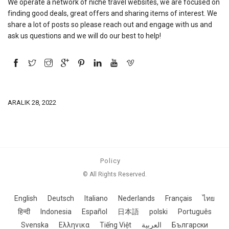
We operate a network of niche travel websites, we are focused on
finding good deals, great offers and sharing items of interest. We
share a lot of posts so please reach out and engage with us and
ask us questions and we will do our best to help!
ARALIK 28, 2022
Policy
© All Rights Reserved.
English
Deutsch
Italiano
Nederlands
Français
ไทย
हिन्दी
Indonesia
Español
日本語
polski
Português
Svenska
Ελληνικα
Tiếng Việt
العربية
Български