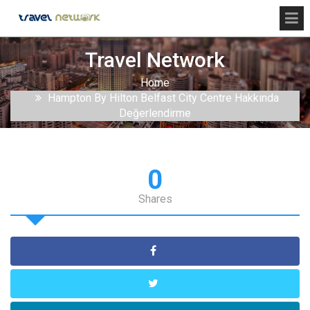
Travel Network
Home
Hampton By Hilton Belfast City Centre Hakkında
Değerlendirme
0
Shares