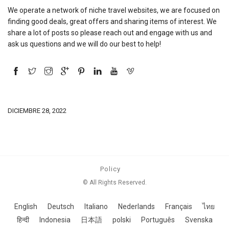
We operate a network of niche travel websites, we are focused on
finding good deals, great offers and sharing items of interest. We
share a lot of posts so please reach out and engage with us and
ask us questions and we will do our best to help!
DICIEMBRE 28, 2022
Policy
© All Rights Reserved.
English
Deutsch
Italiano
Nederlands
Français
ไทย
हिन्दी
Indonesia
日本語
polski
Português
Svenska