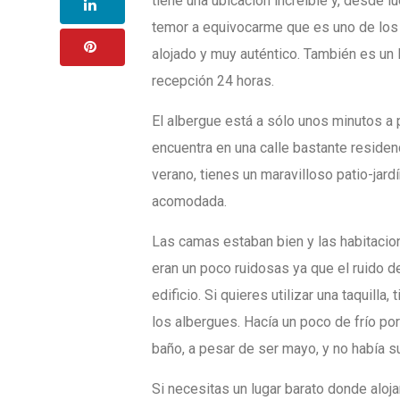
tiene una ubicación increíble y, desde l
temor a equivocarme que es uno de lo
alojado y muy auténtico. También es un l
recepción 24 horas.
El albergue está a sólo unos minutos a p
encuentra en una calle bastante residenci
verano, tienes un maravilloso patio-jard
acomodada.
Las camas estaban bien y las habitacio
eran un poco ruidosas ya que el ruido de
edificio. Si quieres utilizar una taquill
los albergues. Hacía un poco de frío po
baño, a pesar de ser mayo, y no había 
Si necesitas un lugar barato donde aloj