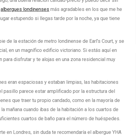
uego, una buena relación calidad-precio y puedo decir sin
s
albergues londinenses
más agradables en los que me he
ugar estupendo si llegas tarde por la noche, ya que tiene
ie de la estación de metro londinense de Earl’s Court, y se
al, en un magnífico edificio victoriano. Si estás aquí en
ín para disfrutar y te alojas en una zona residencial muy
nes eran espaciosas y estaban limpias, las habitaciones
l pasillo parece estar amplificado por la estructura del
a, tienes que traer tu propio candado, como en la mayoría de
r la mañana cuando ibas de la habitación a los cuartos de
suficientes cuartos de baño para el número de huéspedes.
arte en Londres, sin duda te recomendaría el albergue YHA