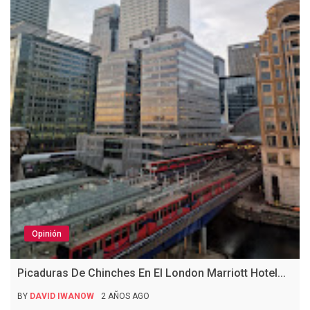
Opinión
Picaduras De Chinches En El London Marriott Hotel...
BY
DAVID IWANOW
2 AÑOS AGO