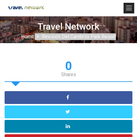
Travel Network
Home
Revisión Del Cambrils Park Resort
0
Shares