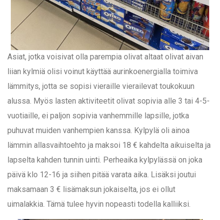
Asiat, jotka voisivat olla parempia olivat altaat olivat aivan
liian kylmiä olisi voinut käyttää aurinkoenergialla toimiva
lämmitys, jotta se sopisi vieraille vierailevat toukokuun
alussa. Myös lasten aktiviteetit olivat sopivia alle 3 tai 4-5-
vuotiaille, ei paljon sopivia vanhemmille lapsille, jotka
puhuvat muiden vanhempien kanssa. Kylpylä oli ainoa
lämmin allasvaihtoehto ja maksoi 18 € kahdelta aikuiselta ja
lapselta kahden tunnin uinti. Perheaika kylpylässä on joka
päivä klo 12-16 ja siihen pitää varata aika. Lisäksi joutui
maksamaan 3 € lisämaksun jokaiselta, jos ei ollut
uimalakkia. Tämä tulee hyvin nopeasti todella kalliiksi.