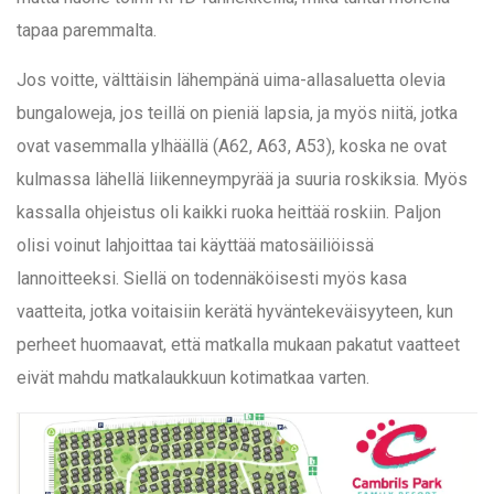
tapaa paremmalta.
Jos voitte, välttäisin lähempänä uima-allasaluetta olevia
bungaloweja, jos teillä on pieniä lapsia, ja myös niitä, jotka
ovat vasemmalla ylhäällä (A62, A63, A53), koska ne ovat
kulmassa lähellä liikenneympyrää ja suuria roskiksia. Myös
kassalla ohjeistus oli kaikki ruoka heittää roskiin. Paljon
olisi voinut lahjoittaa tai käyttää matosäiliöissä
lannoitteeksi. Siellä on todennäköisesti myös kasa
vaatteita, jotka voitaisiin kerätä hyväntekeväisyyteen, kun
perheet huomaavat, että matkalla mukaan pakatut vaatteet
eivät mahdu matkalaukkuun kotimatkaa varten.