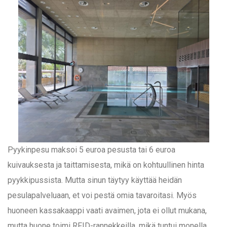
Pyykinpesu maksoi 5 euroa pesusta tai 6 euroa
kuivauksesta ja taittamisesta, mikä on kohtuullinen hinta
pyykkipussista. Mutta sinun täytyy käyttää heidän
pesulapalveluaan, et voi pestä omia tavaroitasi. Myös
huoneen kassakaappi vaati avaimen, jota ei ollut mukana,
mutta huone toimi RFID-rannekkeilla, mikä tuntui monella