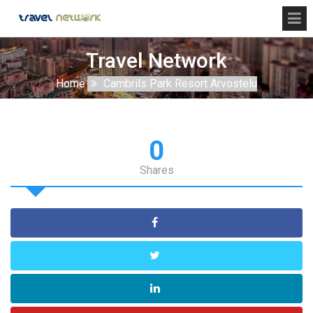
Travel Network
Home
Cambrils Park Resort Arvostelu
0
Shares