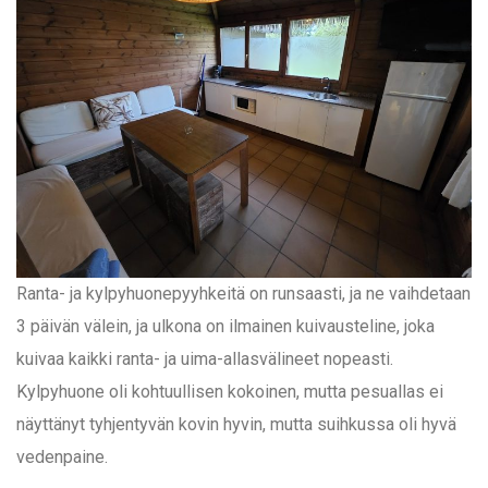
Ranta- ja kylpyhuonepyyhkeitä on runsaasti, ja ne vaihdetaan
3 päivän välein, ja ulkona on ilmainen kuivausteline, joka
kuivaa kaikki ranta- ja uima-allasvälineet nopeasti.
Kylpyhuone oli kohtuullisen kokoinen, mutta pesuallas ei
näyttänyt tyhjentyvän kovin hyvin, mutta suihkussa oli hyvä
vedenpaine.