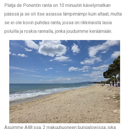
Platja de Ponentin ranta on 10 minuutin kävelymatkan
päässä ja se oli itse asiassa lämpimämpi kuin altaat, mutta
se ei ole kovin puhdas ranta, jossa on rikkinäistä lasia
poluilla ja roskia rannalla, jonka jouduimme keräämään.
Asuimme A48:ssa, 2 makuuhuoneen bungalowissa, joka