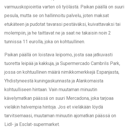
varmuuskopiointia varten oli työlästä. Paikan päällä on suuri
pesula, mutta se on hallinnoitu palvelu, joten maksat
etukäteen ja pudotat tavarasi pestäväksi, kuivattavaksi tai
molempiin, ja he taittavat ne ja saat ne takaisin noin 2
tunnissa 11 eurolla, joka on kohtuullinen.
Paikan päällä on loistava leipomo, josta saa jatkuvasti
tuoretta leipää ja kakkuja, ja Supermercado Cambrils Park,
jossa on kohtuullinen määrä nimikkomerkkejä Espanjasta,
Yhdistyneestä kuningaskunnasta ja Alankomaista
kohtuulliseen hintaan. Vain muutaman minuutin
kävelymatkan päässä on suuri Mercadona, joka tarjoaa
vieläkin halvempia hintoja. Jos et vieläkään löydä
tarvitsemaasi, muutaman minuutin ajomatkan päässä on
Lidl- ja Esclat-supermarket.