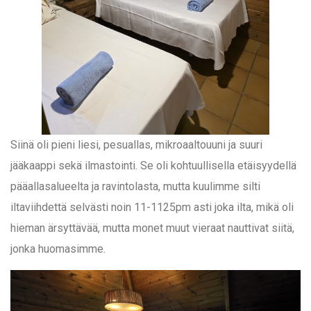
Siinä oli pieni liesi, pesuallas, mikroaaltouuni ja suuri
jääkaappi sekä ilmastointi. Se oli kohtuullisella etäisyydellä
pääallasalueelta ja ravintolasta, mutta kuulimme silti
iltaviihdettä selvästi noin 11-1125pm asti joka ilta, mikä oli
hieman ärsyttävää, mutta monet muut vieraat nauttivat siitä,
jonka huomasimme.