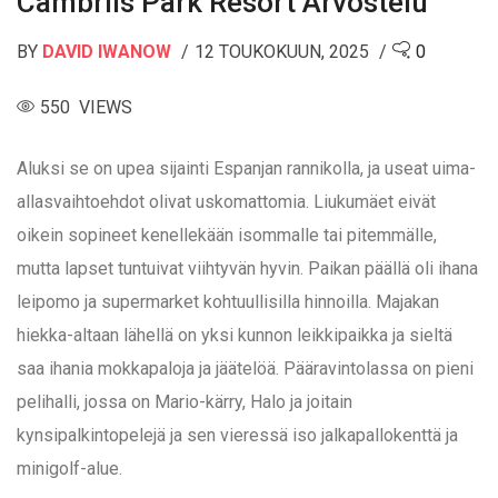
Cambrils Park Resort Arvostelu
BY
DAVID IWANOW
12 TOUKOKUUN, 2025
0
550 VIEWS
Aluksi se on upea sijainti Espanjan rannikolla, ja useat uima-
allasvaihtoehdot olivat uskomattomia. Liukumäet eivät
oikein sopineet kenellekään isommalle tai pitemmälle,
mutta lapset tuntuivat viihtyvän hyvin. Paikan päällä oli ihana
leipomo ja supermarket kohtuullisilla hinnoilla. Majakan
hiekka-altaan lähellä on yksi kunnon leikkipaikka ja sieltä
saa ihania mokkapaloja ja jäätelöä. Pääravintolassa on pieni
pelihalli, jossa on Mario-kärry, Halo ja joitain
kynsipalkintopelejä ja sen vieressä iso jalkapallokenttä ja
minigolf-alue.