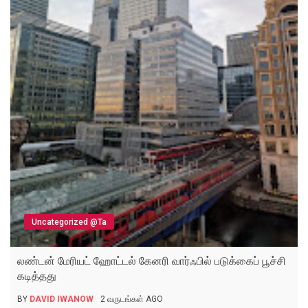
Uncategorized @ta
லண்டன் மேரியட் ஹோட்டல் கேனரி வார்ஃபில் படுக்கைப் பூச்சி
கடித்தது
BY
DAVID IWANOW
2 வருடங்கள் AGO