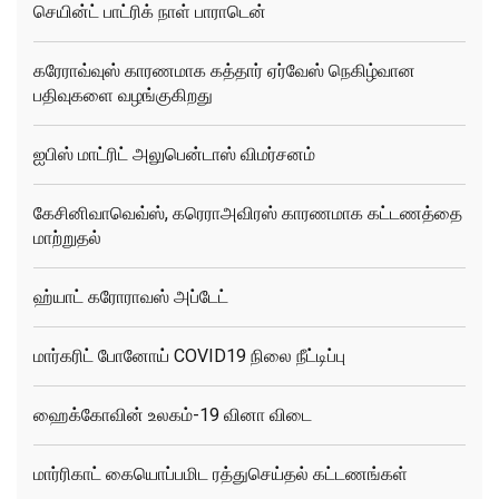
செயின்ட் பாட்ரிக் நாள் பாராடென்
கரேராவ்வுஸ் காரணமாக கத்தார் ஏர்வேஸ் நெகிழ்வான
பதிவுகளை வழங்குகிறது
ஐபிஸ் மாட்ரிட் அலுபென்டாஸ் விமர்சனம்
கேசினிவாவெவ்ஸ், கரெராஅவிரஸ் காரணமாக கட்டணத்தை
மாற்றுதல்
ஹ்யாட் கரோராவஸ் அப்டேட்
மார்கரிட் போனோய் COVID19 நிலை நீட்டிப்பு
ஹைக்கோவின் உலகம்-19 வினா விடை
மார்ரிகாட் கையொப்பமிட ரத்துசெய்தல் கட்டணங்கள்