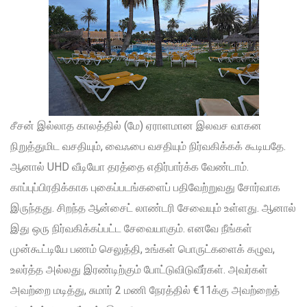
சீசன் இல்லாத காலத்தில் (மே) ஏராளமான இலவச வாகன
நிறுத்துமிட வசதியும், வைஃபை வசதியும் நிர்வகிக்கக் கூடியதே.
ஆனால் UHD வீடியோ தரத்தை எதிர்பார்க்க வேண்டாம்.
காப்புப்பிரதிக்காக புகைப்படங்களைப் பதிவேற்றுவது சோர்வாக
இருந்தது. சிறந்த ஆன்சைட் லாண்டரி சேவையும் உள்ளது. ஆனால்
இது ஒரு நிர்வகிக்கப்பட்ட சேவையாகும். எனவே நீங்கள்
முன்கூட்டியே பணம் செலுத்தி, உங்கள் பொருட்களைக் கழுவ,
உலர்த்த அல்லது இரண்டிற்கும் போட்டுவிடுவீர்கள். அவர்கள்
அவற்றை மடித்து, சுமார் 2 மணி நேரத்தில் €11க்கு அவற்றைத்