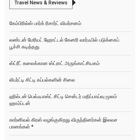
Travel News & Reviews
கேம்பிரில்ஸ் பார்க் ரிசார்ட் விமர்சனம்
லண்டன் மேரியட் ஹோட்டல் கேனரி வார்ஃபில் படுக்கைப்
பூச்சி கடித்தது
ஸ்ட்ரீட் கலைக்கான ஸ்ட்ராட் அருங்காட்சியகம்
லிபர்ட்டி சிட்டி கப்பல்களின் சிலை
ஹில்டன் பெல்ஃபாஸ்ட் சிட்டி சென்டர் மதிப்பாய்வு மூலம்
ஹாம்ப்டன்
கார்னிவல் கிரஸ் வழங்குகிறது விருந்தினர்கள் இலவச
பானங்கள் *