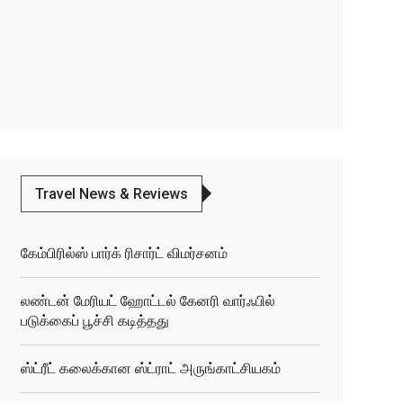
Travel News & Reviews
கேம்பிரில்ஸ் பார்க் ரிசார்ட் விமர்சனம்
லண்டன் மேரியட் ஹோட்டல் கேனரி வார்ஃபில்
படுக்கைப் பூச்சி கடித்தது
ஸ்ட்ரீட் கலைக்கான ஸ்ட்ராட் அருங்காட்சியகம்