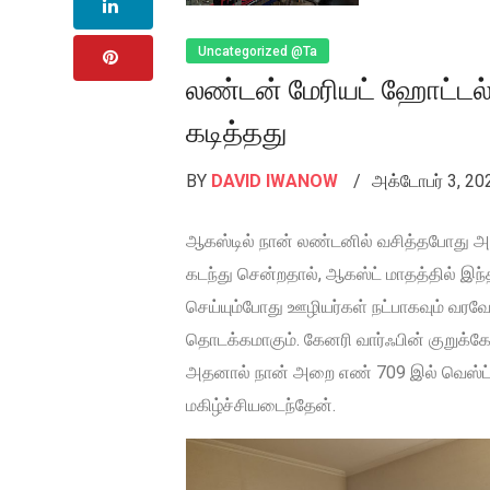
Uncategorized @ta
லண்டன் மேரியட் ஹோட்டல் க
கடித்தது
BY
DAVID IWANOW
அக்டோபர் 3, 2
ஆகஸ்டில் நான் லண்டனில் வசித்தபோது அ
கடந்து சென்றதால், ஆகஸ்ட் மாதத்தில் இந
செய்யும்போது ஊழியர்கள் நட்பாகவும் வரவேற
தொடக்கமாகும். கேனரி வார்ஃபின் குறுக்க
அதனால் நான் அறை எண் 709 இல் வெஸ்ட் இண
மகிழ்ச்சியடைந்தேன்.