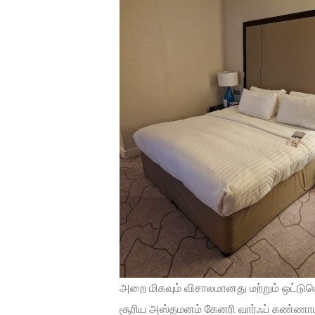
அறை மிகவும் விசாலமானது மற்றும் ஒட்டும
சூரிய அஸ்தமனம் கேனரி வார்ஃப் கண்ணாடி கோ