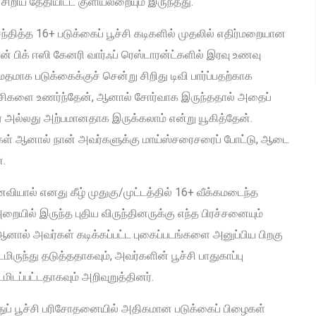
சிறிய தேதியிட்ட குளியலறையும் இருந்தது.
்தித்த 16+ படுக்கைப் பூச்சி கடிகளில் முதலில் எதிர்மறையான
் பிக் ஈஸி கேனரி வார்ஃப் ரெஸ்டாரன்ட்களில் இரவு உணவு
ாமதமாக படுக்கைக்குச் சென்று சிறிது டிவி பார்ப்பதற்காக
குச்சிகளை உணர்ந்தேன், ஆனால் சோர்வாக இருந்ததால் அதைப்
் அல்லது அற்பமானதாக இருக்கலாம் என்று யூகித்தேன்.
ர்கள் ஆனால் நான் அவர்களுக்கு மாய்ஸ்சரைசரைப் போட்டு, ஆடை
்.
வியால் எனது கீழ் முதுகு/முட்டத்தில் 16+ வீக்கமடைந்த
றையில் இருந்த புதிய விருந்தினருக்கு எந்த பிரச்சனையும்
னால் அவர்கள் கடிக்கப்பட்ட புகைப்படங்களை அனுப்பிய பிறகு
ருந்து தடுத்ததாகவும், அவர்களின் பூச்சி பாதுகாப்பு
டப்பட்டதாகவும் அறிவுறுத்தினர்.
்துப் பூச்சி பரிசோதனையில் அதிகமான படுக்கைப் பிழைகள்