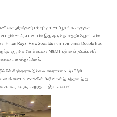
ிவாக இருந்தனர் மற்றும் மூட்டைப்பூச்சி கடிகளுக்கு
் பதிலின் அடிப்படையில் இது ஒரு 5 நட்சத்திர ஹோட்டலில்
மல்ல. Hilton Royal Parc Soestduinen என்பவரால் DoubleTree
ிருந்து ஒரு சில வேர்க்கடலை M&Ms ஐக் கண்டுபிடிப்பதில்
்கைகளை எடுத்துள்ளேன்.
 ஜிம்மில் சிறந்ததாக இல்லை, சாதாரண உடற்பயிற்சி
 பைக் ஸ்டைல் ​​சைக்கிள் மிஷின்கள் இருந்தன. இது
்வையாளர்களுக்கு ஏற்றதாக இருக்கலாம்?