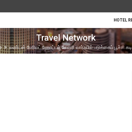
HOTEL R
Travel Network
e
லண்டன் மேரியட் ஹோட்டல் கேனரி வார்ஃபில் படுக்கைப் பூச்சி கட