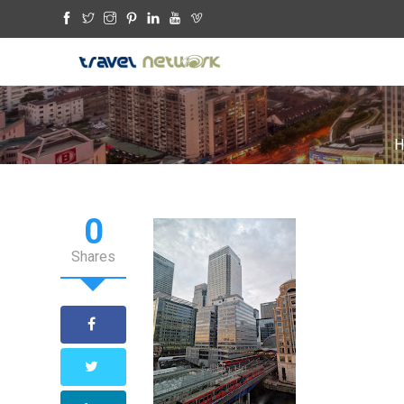
H
0
Shares