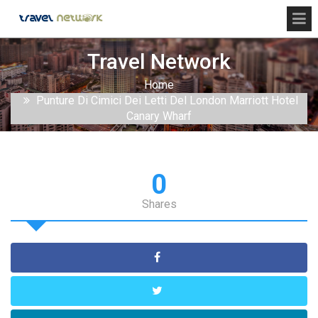
Travel Network
Home
Punture Di Cimici Dei Letti Del London Marriott Hotel
Canary Wharf
0
Shares