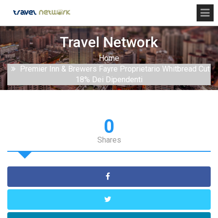
Travel Network
Home
Premier Inn & Brewers Fayre Proprietario Whitbread Cut
18% Dei Dipendenti
0
Shares