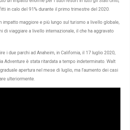
o un impatto enorme per i suoi resort in tutti gli Stati Uniti,
fitti in calo del 91% durante il primo trimestre del 2020.
 impatto maggiore e più lungo sul turismo a livello globale,
i di viaggiare a livello internazionale, il che ha aggravato
re i due parchi ad Anaheim, in California, il 17 luglio 2020,
nia Adventure è stata ritardata a tempo indeterminato. Walt
graduale apertura nel mese di luglio, ma l’aumento dei casi
are ulteriormente.