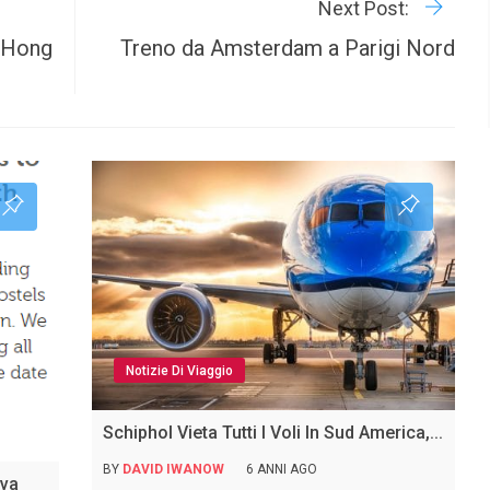
Next Post:
i Hong
Treno da Amsterdam a Parigi Nord
Notizie Di Viaggio
Schiphol Vieta Tutti I Voli In Sud America,...
BY
DAVID IWANOW
6 ANNI AGO
ova