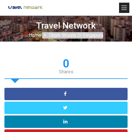
Travel Network
Home
Objek Wisata Di Singapura
0
Shares