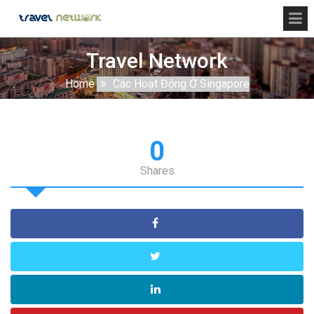
Travel Network
Home
Các Hoạt Động Ở Singapore
0
Shares