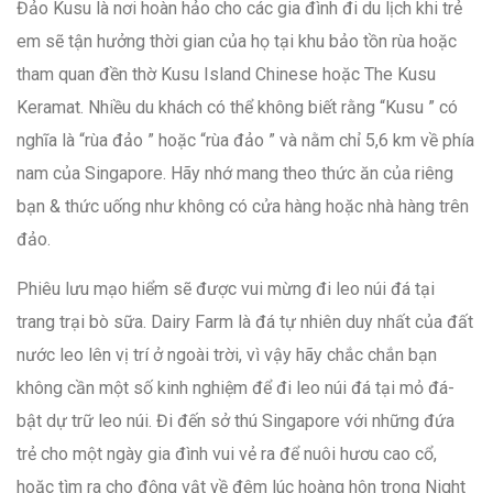
Đảo Kusu là nơi hoàn hảo cho các gia đình đi du lịch khi trẻ
em sẽ tận hưởng thời gian của họ tại khu bảo tồn rùa hoặc
tham quan đền thờ Kusu Island Chinese hoặc The Kusu
Keramat. Nhiều du khách có thể không biết rằng “Kusu ” có
nghĩa là “rùa đảo ” hoặc “rùa đảo ” và nằm chỉ 5,6 km về phía
nam của Singapore. Hãy nhớ mang theo thức ăn của riêng
bạn & thức uống như không có cửa hàng hoặc nhà hàng trên
đảo.
Phiêu lưu mạo hiểm sẽ được vui mừng đi leo núi đá tại
trang trại bò sữa. Dairy Farm là đá tự nhiên duy nhất của đất
nước leo lên vị trí ở ngoài trời, vì vậy hãy chắc chắn bạn
không cần một số kinh nghiệm để đi leo núi đá tại mỏ đá-
bật dự trữ leo núi. Đi đến sở thú Singapore với những đứa
trẻ cho một ngày gia đình vui vẻ ra để nuôi hươu cao cổ,
hoặc tìm ra cho động vật về đêm lúc hoàng hôn trong Night