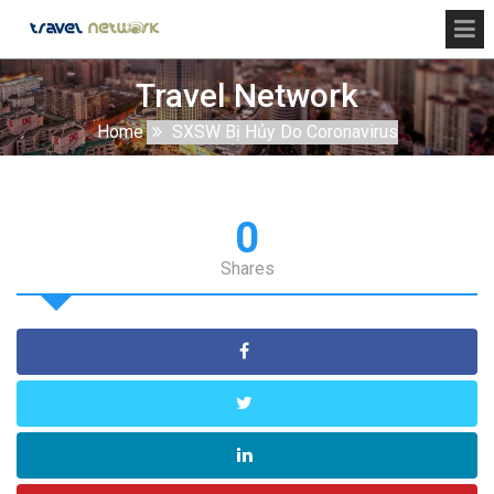
Travel Network
Home
SXSW Bị Hủy Do Coronavirus
0
Shares