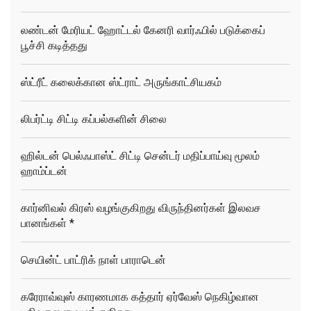
லண்டன் மேரியட் ஹோட்டல் கேனரி வார்ஃபில் படுக்கைப்
பூச்சி கடித்தது
ஸ்ட்ரீட் கலைக்கான ஸ்ட்ராட் அருங்காட்சியகம்
லிபர்ட்டி சிட்டி கப்பல்களின் சிலை
ஹில்டன் பெல்ஃபாஸ்ட் சிட்டி சென்டர் மதிப்பாய்வு மூலம்
ஹாம்ப்டன்
கார்னிவல் கிரஸ் வழங்குகிறது விருந்தினர்கள் இலவச
பானங்கள் *
செயின்ட் பாட்ரிக் நாள் பாராடென்
கரேராவ்வுஸ் காரணமாக கத்தார் ஏர்வேஸ் நெகிழ்வான