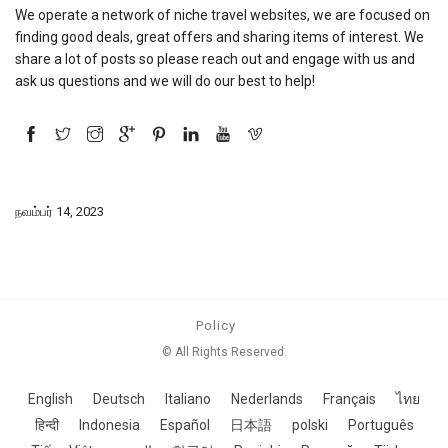
We operate a network of niche travel websites, we are focused on
finding good deals, great offers and sharing items of interest. We
share a lot of posts so please reach out and engage with us and
ask us questions and we will do our best to help!
நவம்பர் 14, 2023
Policy
© All Rights Reserved.
English
Deutsch
Italiano
Nederlands
Français
ไทย
हिन्दी
Indonesia
Español
日本語
polski
Português