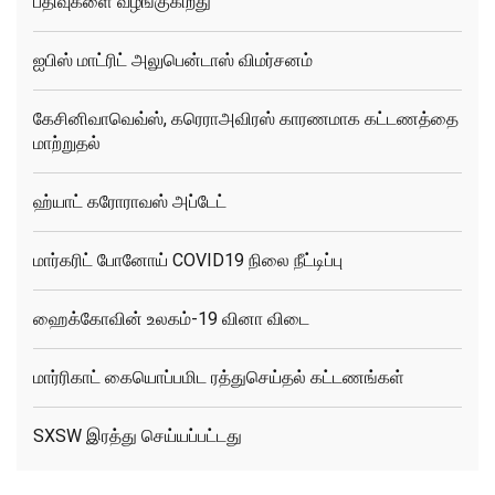
பதிவுகளை வழங்குகிறது
ஐபிஸ் மாட்ரிட் அலுபென்டாஸ் விமர்சனம்
கேசினிவாவெவ்ஸ், கரெராஅவிரஸ் காரணமாக கட்டணத்தை
மாற்றுதல்
ஹ்யாட் கரோராவஸ் அப்டேட்
மார்கரிட் போனோய் COVID19 நிலை நீட்டிப்பு
ஹைக்கோவின் உலகம்-19 வினா விடை
மார்ரிகாட் கையொப்பமிட ரத்துசெய்தல் கட்டணங்கள்
SXSW இரத்து செய்யப்பட்டது