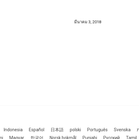
มีนาคม 3, 2018
Indonesia
Español
日本語
polski
Português
Svenska
ת
mi
Magyar
한국어
Norsk bokmål
Punjabi
Русский
Tamil