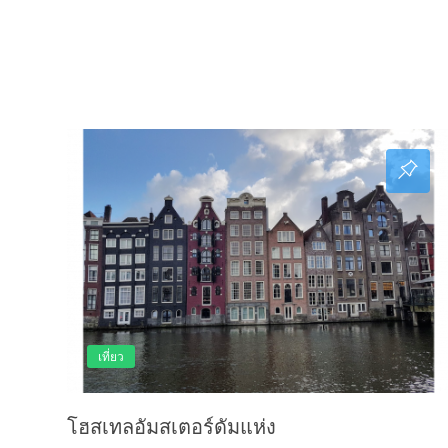
เที่ยว
โฮสเทลอัมสเตอร์ดัมแห่ง