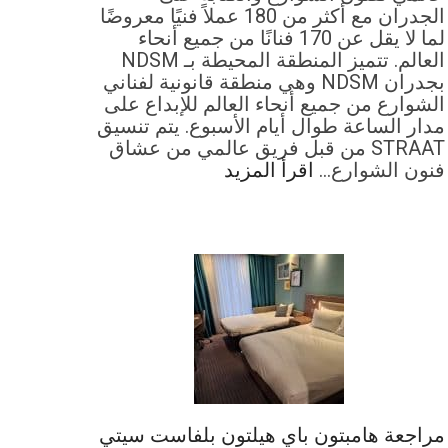
الجدران مع أكثر من 180 عملاً فنيًا معروضًا
لما لا يقل عن 170 فنانًا من جميع أنحاء
العالم. تتميز المنطقة المحيطة بـ NDSM
بجدران NDSM وهي منطقة قانونية لفناني
الشوارع من جميع أنحاء العالم للإبداع على
مدار الساعة طوال أيام الأسبوع. يتم تنسيق
STRAAT من قبل فريق عالمي من عشاق
فنون الشوارع…
اقرأ المزيد
مراجعة هامبتون باي هيلتون بلفاست سيتي