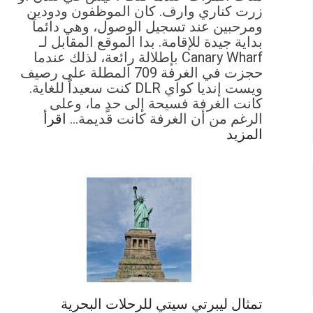
زرت كناري وارف. كان الموظفون ودودين
ومرحبين عند تسجيل الوصول، وهي دائماً
بداية جيدة للإقامة. بدا الموقع المقابل لـ
Canary Wharf بإطلالة رائعة، لذلك عندما
حجزت في الغرفة 709 المطلة على رصيف
ويست إنديا كواي DLR كنت سعيداً للغاية.
كانت الغرفة فسيحة إلى حدٍ ما، وعلى
الرغم من أن الغرفة كانت قديمة…
اقرأ
المزيد
تمثال ليبرتي سيتي للرحلات البحرية