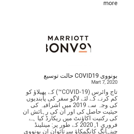
more
بونووی COVID19 حالت توسیع
Mart 7, 2020
تاج وائرس (COVID-19™) کے پھیلاؤ کو
کم کرنے کے لئے لاگو سفر کی پابندیوں
کی وجہ سے 2019 میں اشرافیہ کی
حیثیت حاصل کی اور ان کی رہائش ان
کی رکنیت اکاؤنٹ میں ریکارڈ کیا ہے
فروری 1, 2020 کے طور پر: مینلینڈ
چینہانگ كانگمکاؤ سرتائوان ان بونووی