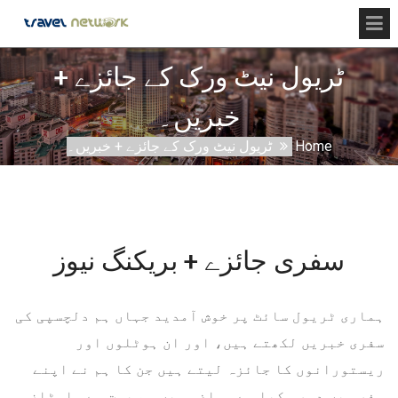
ٹریول نیٹ ورک کے جائزے +
خبریں۔
Home
ٹریول نیٹ ورک کے جائزے + خبریں۔
سفری جائزے + بریکنگ نیوز
ہماری ٹریول سائٹ پر خوش آمدید جہاں ہم دلچسپی کی
سفری خبریں لکھتے ہیں، اور ان ہوٹلوں اور
ریستورانوں کا جائزہ لیتے ہیں جن کا ہم نے اپنے
سفر میں دورہ کیا ہے۔ ماضی میں ہم بہت سے ہاسٹلز