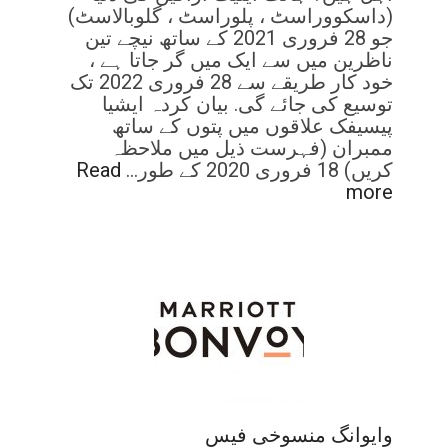
(داسکووراسٹ ، پلوراسٹ ، گلوبالاسٹ)
جو 28 فروری 2021 کے ساتھ نیچے تین
ناظرین میں سے ایک میں گر جاتا ہے ،
خود کار طریقے سے 28 فروری 2022 تک
توسیع کی جائے گی. بیان کردہ ایشیا
پیسیفک علاقوں میں پتوں کے ساتھ
ممبران (فہرست ذیل میں ملاحظہ
کریں) 18 فروری 2020 کے طور…
Read
more
وایوانگ منسوخی فیس