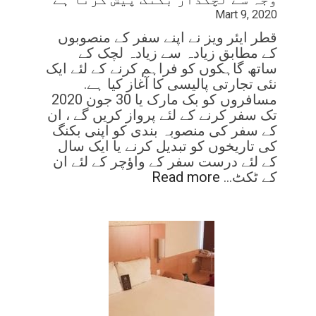
Mart 9, 2020
قطر ایئر ویز نے اپنے سفر کے منصوبوں
کے مطابق زیادہ سے زیادہ لچک کے
ساتھ گاہکوں کو فراہم کرنے کے لئے ایک
نئی تجارتی پالیسی کا آغاز کیا ہے.
مسافروں کو بک مارک یا 30 جون 2020
تک سفر کرنے کے لئے پرواز کریں گے ، ان
کے سفر کی منصوبہ بندی کو اپنی بکنگ
کی تاریخوں کو تبدیل کرنے یا ایک سال
کے لئے درست سفر کے واؤچر کے لئے ان
کے ٹکٹ…
Read more