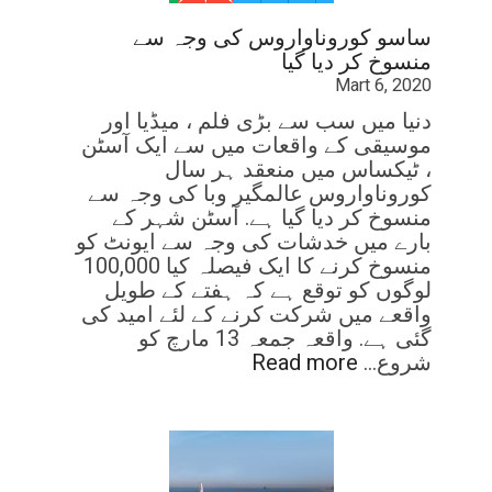
ساسو کوروناواروس کی وجہ سے
منسوخ کر دیا گیا
Mart 6, 2020
دنیا میں سب سے بڑی فلم ، میڈیا اور
موسیقی کے واقعات میں سے ایک آسٹن
، ٹیکساس میں منعقد ہر سال
کوروناواروس عالمگیر وبا کی وجہ سے
منسوخ کر دیا گیا ہے. آسٹن شہر کے
بارے میں خدشات کی وجہ سے ایونٹ کو
منسوخ کرنے کا ایک فیصلہ کیا 100,000
لوگوں کو توقع ہے کہ ہفتے کے طویل
واقعے میں شرکت کرنے کے لئے امید کی
گئی ہے. واقعہ جمعہ 13 مارچ کو
شروع…
Read more