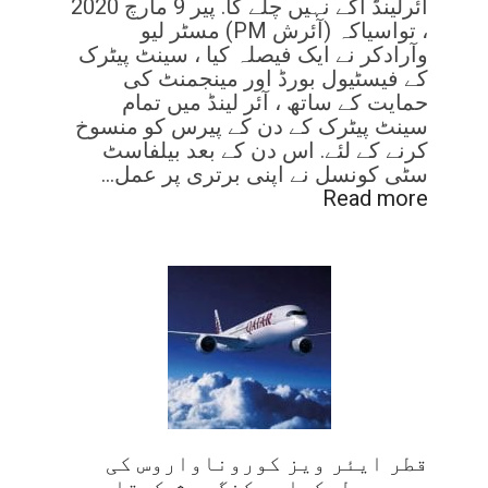
آئرلینڈ آگے نہیں چلے گا. پیر 9 مارچ 2020
، تواسیاکہ (آئرش PM) مسٹر لیو
وآرادکر نے ایک فیصلہ کیا ، سینٹ پیٹرک
کے فیسٹیول بورڈ اور مینجمنٹ کی
حمایت کے ساتھ ، آئر لینڈ میں تمام
سینٹ پیٹرک کے دن کے پیرس کو منسوخ
کرنے کے لئے. اس دن کے بعد بیلفاسٹ
سٹی کونسل نے اپنی برتری پر عمل…
Read more
قطر ایئر ویز کوروناواروس کی
وجہ سے لچکدار بکنگ پیش کرتا ہے