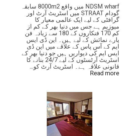
NDSM wharf میں واقع 8000m2 سابقہ
گودام STRAAT میں اسٹریٹ آرٹ اور
گرافٹی کے لیے ایک عالمی معیار کا
میوزیم ہے جس میں دنیا بھر کے کم از
کم 170 فنکاروں کے 180 سے زیادہ فن
پارے نمائش کے لیے ہیں۔ این ڈی ایس
ایم کے آس پاس کے علاقے میں این ڈی
ایس ایم کی دیواریں ہیں جو دنیا بھر کے
اسٹریٹ آرٹسٹوں کے لیے 24/7 بنانے کا
قانونی علاقہ ہے۔ اسٹریٹ آرٹ کو…
Read more