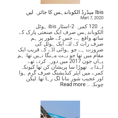
Ibis میڈرڈ الکوباندہس کا جائزہ لیں
Mart 7, 2020
یہ 120 کمرہ 2-اسٹار ibis ہوٹل
الکوباندہس صرف ایک صنعتی پارک کے
ساتھ واقع ہے جس کے طور پر ہم
صرف رات کے لئے ایک ہوٹل کی
ضرورت ہے جو ہوائی اڈے کے قریب ایک
مقام میں تھا جو بہت مہنگا نہیں تھا. ہم
یہاں جون 2017 میں دورہ کرتے تھے
لہذا یہ تھوڑا سا پریشان کن تھا کیونکہ
کمرے میں ایئر کنڈیشنگ صرف گرم ہوا
اور عجیب شور بنانا لگ رہا تھا. لیکن
چونکہ…
Read more