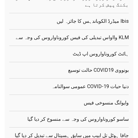
بکنگ پیش کرتا ہے
Ibis میڈرڈ الکوباندہس کا جائزہ لیں
KLM وااواس تبدیلی کی فیس کوروناواروس کی وجہ سے
ہائٹ کوروناواروس اپ ڈیٹ
بونووی COVID19 حالت توسیع
دنیا حیات COVID-19 عمومی سوالنامہ
وایوانگ منسوخی فیس
ساسو کوروناواروس کی وجہ سے منسوخ کر دیا گیا
جافا ہوٹل تل ابیب میں سابق ہسپتال سے تبدیل کر دیا گیا