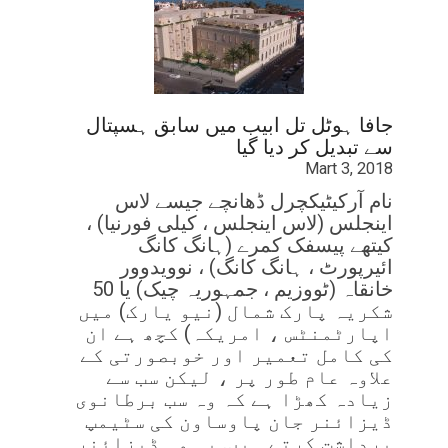
جافا ہوٹل تل ابیب میں سابق ہسپتال
سے تبدیل کر دیا گیا
Mart 3, 2018
نام آرکیٹیکچرل ڈھانچے جیسے لاس
اینجلس (لاس اینجلس ، کیلی فورنیا) ،
کیتھے پیسفک کمرے (ہانگ کانگ
ائیرپورٹ ، ہانگ کانگ) ، نوویدوور
خانقاہ (ٹووزیم ، جمہوریہ چیک) یا 50
شکریہ پارک شمال (نیو یارک) میں
اپارٹمنٹس ، امریکہ) کچھ ہے ان
کی کامل تعمیر اور خوبصورتی کے
علاوہ عام طور پر ، لیکن سب سے
زیادہ کھڑا ہے کہ وہ سب برطانوی
ڈیزائنر جان پاوساون کی سٹیمپ
برداشت کرتے ہیں. یہ وہ ڈیزائنر