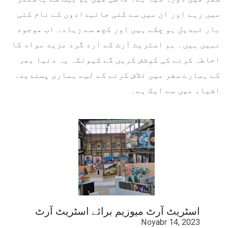
میں رہے اور ان میں سے کئی جائیدادوں کے نام کئی
بار تبدیل ہو چکے ہیں اور کچھ سے زیادہ اب موجود
نہیں ہیں۔ ہم اسٹریٹ آرٹ کے ارد گرد مزید مواد کا
احاطہ کرنے کی کوشش کریں گے کیونکہ یہ دنیا بھر
کے ہمارے سفر میں تلاش کرنے کے لیے ہماری پسندیدہ
اشیاء میں سے ایک ہے۔
اسٹریٹ آرٹ میوزیم برائے اسٹریٹ آرٹ
Noyabr 14, 2023