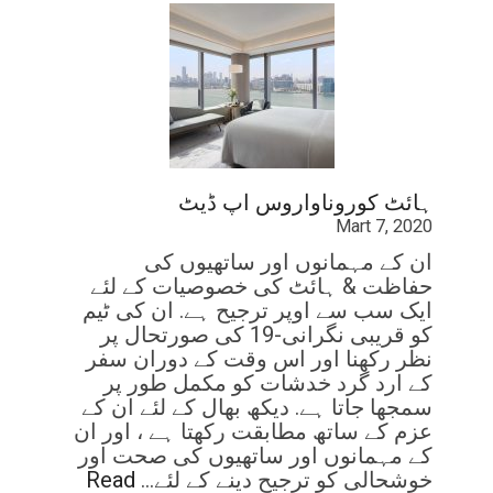
ہائٹ کوروناواروس اپ ڈیٹ
Mart 7, 2020
ان کے مہمانوں اور ساتھیوں کی
حفاظت & ہائٹ کی خصوصیات کے لئے
ایک سب سے اوپر ترجیح ہے. ان کی ٹیم
کو قریبی نگرانی-19 کی صورتحال پر
نظر رکھنا اور اس وقت کے دوران سفر
کے ارد گرد خدشات کو مکمل طور پر
سمجھا جاتا ہے. دیکھ بھال کے لئے ان کے
عزم کے ساتھ مطابقت رکھتا ہے ، اور ان
کے مہمانوں اور ساتھیوں کی صحت اور
خوشحالی کو ترجیح دینے کے لئے…
Read