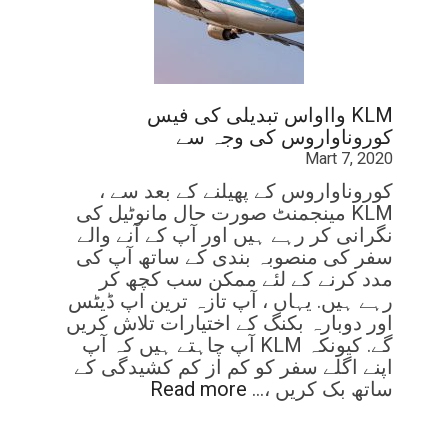
KLM وااواس تبدیلی کی فیس
کوروناواروس کی وجہ سے
Mart 7, 2020
کوروناواروس کے پھیلنے کے بعد سے ،
KLM مینجمنٹ صورت حال مانوٹیل کی
نگرانی کر رہے ہیں اور آپ کے آنے والے
سفر کی منصوبہ بندی کے ساتھ آپ کی
مدد کرنے کے لئے ممکن سب کچھ کر
رہے ہیں. یہاں ، آپ تازہ ترین اپ ڈیٹس
اور دوبارہ بکنگ کے اختیارات تلاش کریں
گے. کیونکہ KLM آپ چاہتے ہیں کہ آپ
اپنے اگلے سفر کو کم از کم کشیدگی کے
ساتھ بک کریں ،…
Read more