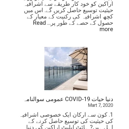
اراکین کو خود کار طریقے سے اشرافیہ
حیثیت توسیع حاصل کریں گے. اس میں
کچھ اشرافیہ کی رکنیت کے معیار کے
حصول کے حصے کے طور پر…
Read
more
دنیا حیات COVID-19 عمومی سوالنامہ
Mart 7, 2020
1. کون سے ارکان ایک خصوصی اشرافیہ
کی حیثیت کی توسیع حاصل کرنے کے
اہل ہیں? ہائٹ ایلیٹ اراکین کی دنیا