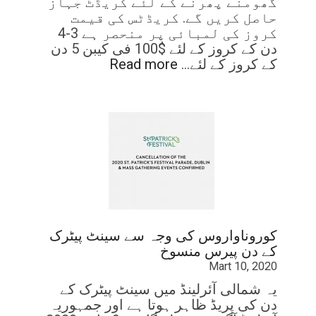
گھومنے پھرنے کے لئے کریڈٹ جہاز
حاصل کریں گے. کریڈٹس کی قیمت
کروز کی لمبائی پر منحصر ہے 3-4
دن کے کروز کے لئے $100 فی کیبن 5 دن
کے کروز کے لئے…
Read more
کوروناواروس کی وجہ سے سینٹ پیٹرک
کے دن پیرس منسوخ
Mart 10, 2020
یہ شمالی آئرلینڈ میں سینٹ پیٹرک کے
دن کی پریڈ ظاہر ہوتا ہے اور جمہوریہ