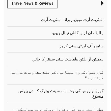
Travel News & Reviews
اسٹریٹ آرٹ میوزیم برائے اسٹریٹ آرٹ
ہالیڈے ان لزبن کانٹی نینٹل ریویو
سٹیچو آف لبرٹی سٹی کروز
ہیمپٹن از ہلٹن بیلفاسٹ سٹی سینٹر کا جائزہ
کارنیول کروز مہمانوں کو مفت مشروبات فراہم
کرتا ہے *
کوروناواروس کی وجہ سے سینٹ پیٹرک کے دن پیرس
منسوخ
قطر ایئر ویز کوروناواروس کی وجہ سے لچکدار