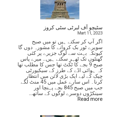
سٹیچو آف لبرٹی سٹی کروز
Mart 11, 2023
اگر آپ کر سکتے ہیں تو میں صبح
سویرے ٹور بک کروانے کا مشورہ دوں گا
کیونکہ بہت سے لوگ جزیرے پر کئی
گھنٹوں تک ٹھہر سکتے ہیں… میرے پاس
صبح 9 بجے کا ٹکٹ تھا جس کا مطلب تھا
کہ ہوائی اڈے کے طرز کے سیکیورٹی
چیک کے لیے ایک بڑی لائن میں انتظار
کرنا۔ اس سارے عمل میں 45 منٹ لگے
جب میں صبح 845 بجے پہنچا اور
سینکڑوں دوسرے لوگوں کے ساتھ…
Read more