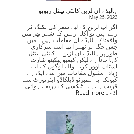
ہالیڈے ان لزبن کانٹی نینٹل ریویو
May 25, 2023
اگر آپ لزبن کے لیے سفر کی بکنگ کر
رہے ہیں تو آگاہ رہیں کہ شہر بھر میں
واقعتاً 7 ہالیڈے ان مقامات ہیں۔ میں
جس جگہ پر ٹھہرا تھا اسے سرکاری
طور پر ہالیڈے ان لزبن – کانٹی نینٹل
کہا جاتا ہے لیکن کیمپو پیکینو شارٹ
اسٹاپ اوور کرنے والے لوگوں کے لیے
زیادہ مقبول مقامات میں سے ایک ہے
کیونکہ یہ ہمبرٹو ڈیلگاڈو ایئرپورٹ سے
قریب ہے۔ یہ ٹیکسی کے ذریعے ہوائی
اڈے…
Read more