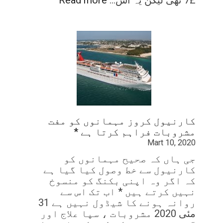
£7 تھی لیکن یہ اس…
Read more
کارنیول کروز مہمانوں کو مفت
مشروبات فراہم کرتا ہے *
Mart 10, 2020
جی ہاں کہ صحیح مہمانوں کو
کارنیول سے خط وصول کیا گیا ہے
کہ اگر وہ اپنی بکنگ کو منسوخ
نہیں کرتے ہیں * اب تک اس سے
روانہ ہونے کا شیڈول نہیں ہے 31
مئی 2020 مشروبات ، سپا علاج اور