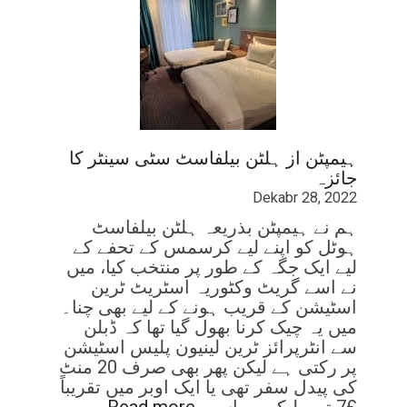
ہیمپٹن از ہلٹن بیلفاسٹ سٹی سینٹر کا
جائزہ
Dekabr 28, 2022
ہم نے ہیمپٹن بذریعہ ہلٹن بیلفاسٹ
ہوٹل کو اپنے لیے کرسمس کے تحفے کے
لیے ایک جگہ کے طور پر منتخب کیا، میں
نے اسے گریٹ وکٹوریہ اسٹریٹ ٹرین
اسٹیشن کے قریب ہونے کے لیے بھی چنا۔
میں یہ چیک کرنا بھول گیا تھا کہ ڈبلن
سے انٹرپرائز ٹرین لینیون پلیس اسٹیشن
پر رکتی ہے لیکن پھر بھی صرف 20 منٹ
کی پیدل سفر تھی یا ایک اوبر میں تقریباً