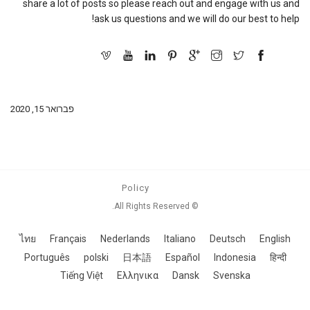
share a lot of posts so please reach out and engage with us and
ask us questions and we will do our best to help!
פברואר 15, 2020
Policy
© All Rights Reserved.
ไทย
Français
Nederlands
Italiano
Deutsch
English
Português
polski
日本語
Español
Indonesia
हिन्दी
Tiếng Việt
Ελληνικα
Dansk
Svenska