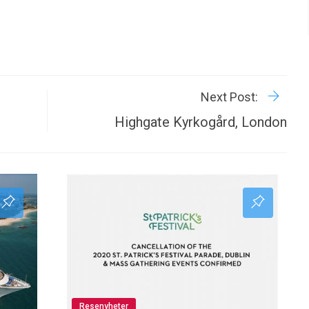
R
P
Next Post:
Highgate Kyrkogård, London
Resenyheter