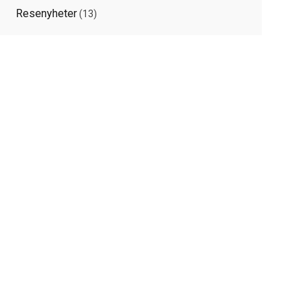
Resenyheter
(13)
elated
osts