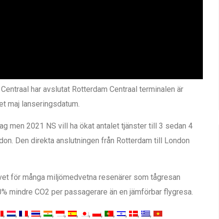
entraal har avslutat Rotterdam Centraal terminalen är
det maj lanseringsdatum.
g men 2021 NS vill ha ökat antalet tjänster till 3 sedan 4
ondon. Den direkta anslutningen från Rotterdam till London
tivet för många miljömedvetna resenärer som tågresan
 mindre CO2 per passagerare än en jämförbar flygresa.