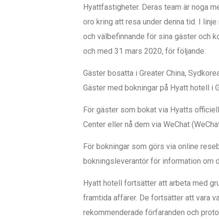
Hyattfastigheter. Deras team är noga me
oro kring att resa under denna tid. I lin
och välbefinnande för sina gäster och kol
och med 31 mars 2020, för följande:
Gäster bosatta i Greater China, Sydkorea
Gäster med bokningar på Hyatt hotell i G
För gäster som bokat via Hyatts officiel
Center eller nå dem via WeChat (WeChat
För bokningar som görs via online reseby
bokningsleverantör för information om de
Hyatt hotell fortsätter att arbeta med gr
framtida affärer. De fortsätter att vara
rekommenderade förfaranden och protokol