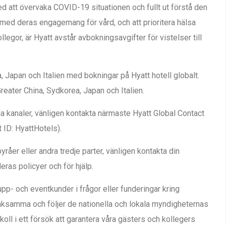
d att övervaka COVID-19 situationen och fullt ut förstå den
je med deras engagemang för vård, och att prioritera hälsa
legor, är Hyatt avstår avbokningsavgifter för vistelser till
, Japan och Italien med bokningar på Hyatt hotell globalt.
reater China, Sydkorea, Japan och Italien.
la kanaler, vänligen kontakta närmaste Hyatt Global Contact
 ID: HyattHotels).
råer eller andra tredje parter, vänligen kontakta din
ras policyer och för hjälp.
upp- och eventkunder i frågor eller funderingar kring
 vaksamma och följer de nationella och lokala myndigheternas
l i ett försök att garantera våra gästers och kollegers