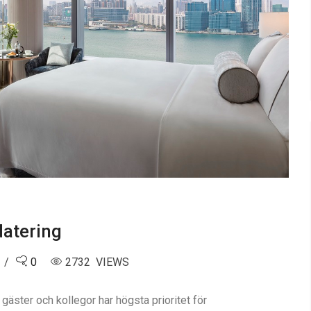
datering
0
2732 VIEWS
äster och kollegor har högsta prioritet för