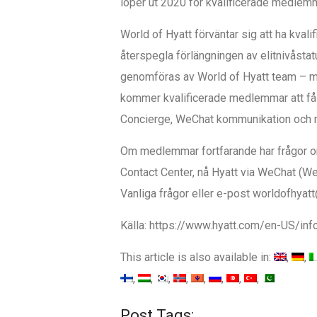
löper ut 2020 för kvalificerade medlem
World of Hyatt förväntar sig att ha kva
återspegla förlängningen av elitnivåsta
genomföras av World of Hyatt team – m
kommer kvalificerade medlemmar att få 
Concierge, WeChat kommunikation och 
Om medlemmar fortfarande har frågor om
Contact Center, nå Hyatt via WeChat (W
Vanliga frågor eller e-post worldofhyat
Källa: https://www.hyatt.com/en-US/in
This article is also available in:
Post Tags: