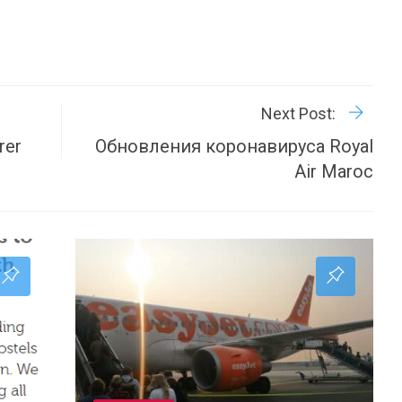
R
P
Next Post:
rer
Обновления коронавируса Royal
Air Maroc