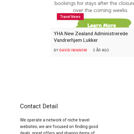
Travel News
YHA New Zealand Administrerede
Vandrerhjem Lukker
BY
DAVID IWANOW
5 ÅR AGO
Contact Detail
We operate a network of niche travel
websites, we are focused on finding good
deals, great offers and sharing items of