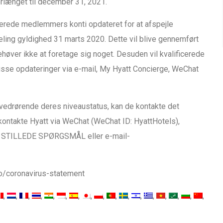
orlænget til december 31, 2021.
icerede medlemmers konti opdateret for at afspejle
deling gyldighed 31 marts 2020. Dette vil blive gennemført
øver ikke at foretage sig noget. Desuden vil kvalificerede
se opdateringer via e-mail, My Hyatt Concierge, WeChat
edrørende deres niveaustatus, kan de kontakte det
kontakte Hyatt via WeChat (WeChat ID: HyattHotels),
 STILLEDE SPØRGSMÅL eller e-mail-
fo/coronavirus-statement