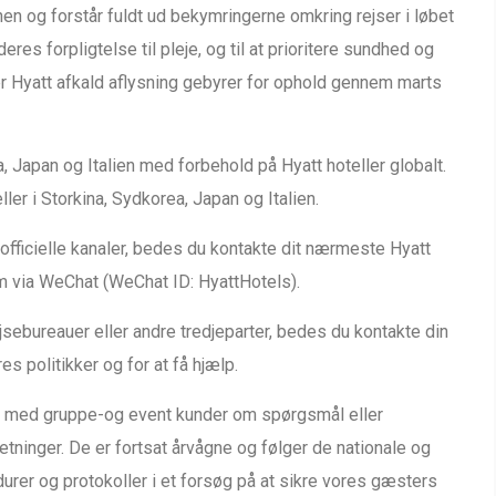
n og forstår fuldt ud bekymringerne omkring rejser i løbet
es forpligtelse til pleje, og til at prioritere sundhed og
er Hyatt afkald aflysning gebyrer for ophold gennem marts
 Japan og Italien med forbehold på Hyatt hoteller globalt.
er i Storkina, Sydkorea, Japan og Italien.
 officielle kanaler, bedes du kontakte dit nærmeste Hyatt
em via WeChat (WeChat ID: HyattHotels).
ejsebureauer eller andre tredjeparter, bedes du kontakte din
s politikker og for at få hjælp.
de med gruppe-og event kunder om spørgsmål eller
tninger. De er fortsat årvågne og følger de nationale og
rer og protokoller i et forsøg på at sikre vores gæsters