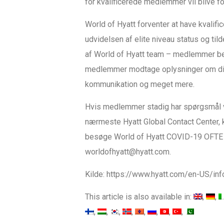
for kvalificerede medlemmer vil blive f
World of Hyatt forventer at have kvalif
udvidelsen af elite niveau status og til
af World of Hyatt team – medlemmer beh
medlemmer modtage oplysninger om dis
kommunikation og meget mere.
Hvis medlemmer stadig har spørgsmål v
nærmeste Hyatt Global Contact Center, 
besøge World of Hyatt COVID-19 OFTE
worldofhyatt@hyatt.com.
Kilde: https://www.hyatt.com/en-US/in
This article is also available in: