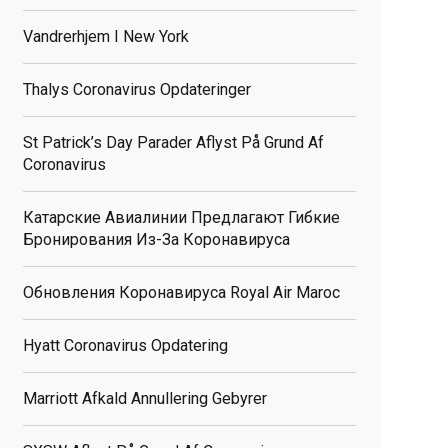
Vandrerhjem I New York
Thalys Coronavirus Opdateringer
St Patrick’s Day Parader Aflyst På Grund Af
Coronavirus
Катарские Авиалинии Предлагают Гибкие
Бронирования Из-За Коронавируса
Обновления Коронавируса Royal Air Maroc
Hyatt Coronavirus Opdatering
Marriott Afkald Annullering Gebyrer