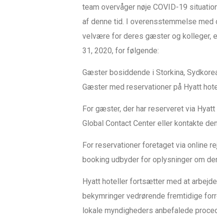
team overvåger nøje COVID-19 situatione
af denne tid. I overensstemmelse med der
velvære for deres gæster og kolleger, 
31, 2020, for følgende:
Gæster bosiddende i Storkina, Sydkorea,
Gæster med reservationer på Hyatt hotell
For gæster, der har reserveret via Hyatt
Global Contact Center eller kontakte d
For reservationer foretaget via online r
booking udbyder for oplysninger om dere
Hyatt hoteller fortsætter med at arbej
bekymringer vedrørende fremtidige forre
lokale myndigheders anbefalede procedu