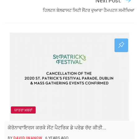
Next Post:
ਹਿਲਟਨ ਬੇਲਫਾਸਟ ਸਿਟੀ ਸੈਂਟਰ ਦੁਆਰਾ ਹੈਮਪਟਨ ਸਮੀਖਿਆ
ਯਾਤਰਾ ਖ਼ਬਰਾਂ
ਕੋਰੋਨਾਵਾਇਰਸ ਕਰਕੇ ਸੇਂਟ ਪੈਟਰਿਕ ਡੇ ਪਰੇਡ ਰੱਦ ਕੀਤੀ...
BY
DAVID IWANOW
6 YEARS AGO