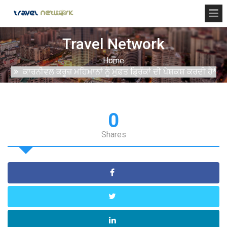
Travel Network
Home
ਕਾਰਨੀਵਲ ਕਰੂਜ਼ ਮਹਿਮਾਨਾਂ ਨੂੰ ਮੁਫ਼ਤ ਡ੍ਰਿੰਕਾਂ ਦੀ ਪੇਸ਼ਕਸ਼ ਕਰਦੀ ਹੈ*
0
Shares