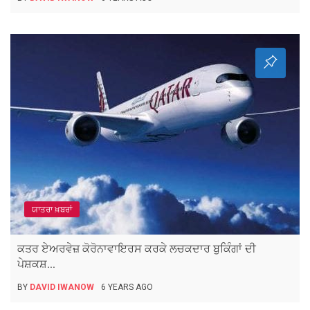
ਯਾਤਰਾ ਖ਼ਬਰਾਂ
ਕਤਰ ਏਅਰਵੇਜ਼ ਕੋਰੋਨਾਵਾਇਰਸ ਕਰਕੇ ਲਚਕਦਾਰ ਬੁਕਿੰਗਾਂ ਦੀ
ਪੇਸ਼ਕਸ਼...
BY
DAVID IWANOW
6 YEARS AGO