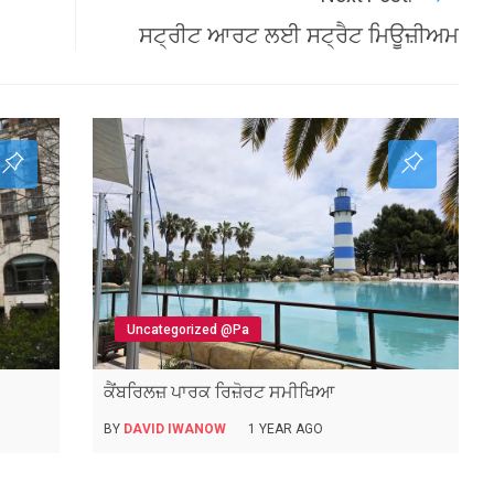
ਸਟ੍ਰੀਟ ਆਰਟ ਲਈ ਸਟ੍ਰੈਟ ਮਿਊਜ਼ੀਅਮ
Uncategorized @pa
ਕੈਂਬਰਿਲਜ਼ ਪਾਰਕ ਰਿਜ਼ੋਰਟ ਸਮੀਖਿਆ
BY
DAVID IWANOW
1 YEAR AGO