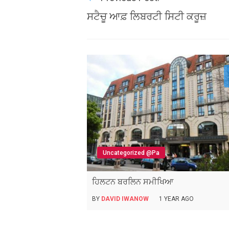
ਸਟੈਚੂ ਆਫ਼ ਲਿਬਰਟੀ ਸਿਟੀ ਕਰੂਜ਼
Uncategorized @pa
ਹਿਲਟਨ ਬਰਲਿਨ ਸਮੀਖਿਆ
BY
DAVID IWANOW
1 YEAR AGO