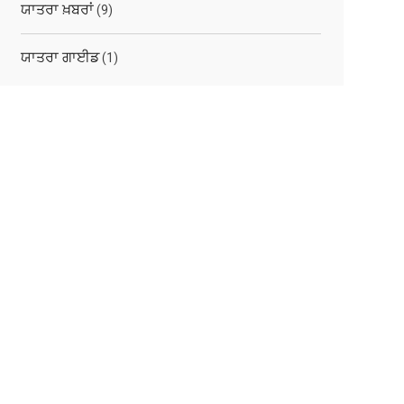
ਯਾਤਰਾ ਖ਼ਬਰਾਂ
(9)
ਯਾਤਰਾ ਗਾਈਡ
(1)
elated
osts