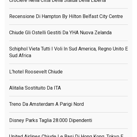
Crociere Nella Città Della Statua Della Libertà
Recensione Di Hampton By Hilton Belfast City Centre
Chiude Gli Ostelli Gestiti Da YHA Nuova Zelanda
Schiphol Vieta Tutti I Voli In Sud America, Regno Unito E
Sud Africa
L’hotel Roosevelt Chiude
Alitalia Sostituito Da ITA
Treno Da Amsterdam A Parigi Nord
Disney Parks Taglia 28.000 Dipendenti
United Airlines Chiude Le Basi Di Hong Kong, Tokyo E