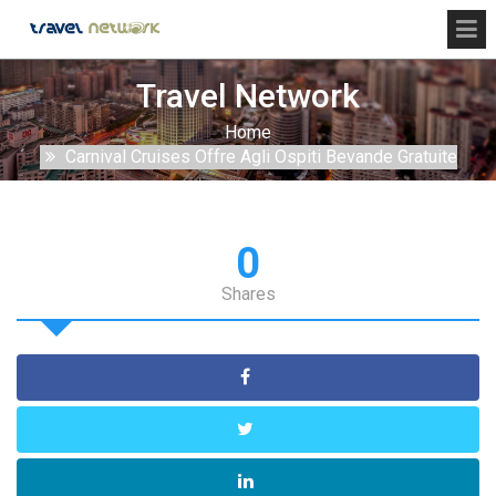
Travel Network
Home
Carnival Cruises Offre Agli Ospiti Bevande Gratuite
0
Shares