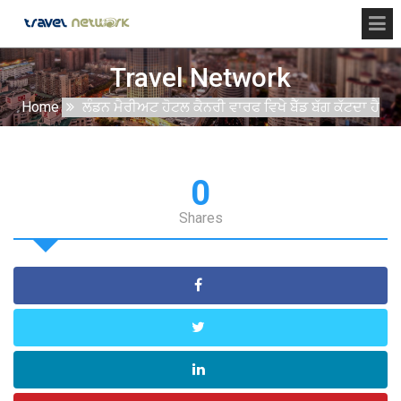
Travel Network
Home
ਲੰਡਨ ਮੈਰੀਅਟ ਹੋਟਲ ਕੈਨਰੀ ਵਾਰਫ ਵਿਖੇ ਬੈੱਡ ਬੱਗ ਕੱਟਦਾ ਹੈ
0
Shares