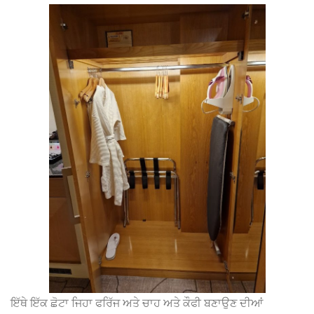
ਇੱਥੇ ਇੱਕ ਛੋਟਾ ਜਿਹਾ ਫਰਿੱਜ ਅਤੇ ਚਾਹ ਅਤੇ ਕੌਫੀ ਬਣਾਉਣ ਦੀਆਂ