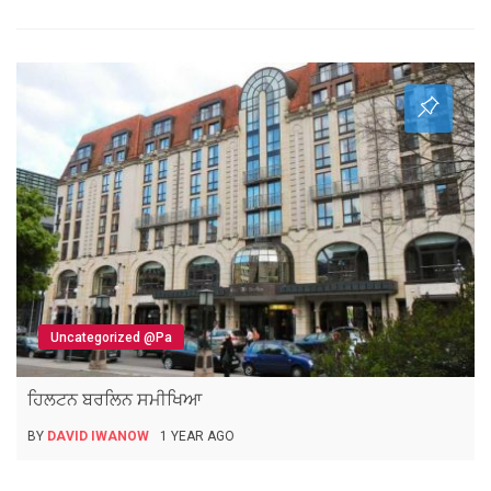
Uncategorized @pa
ਹਿਲਟਨ ਬਰਲਿਨ ਸਮੀਖਿਆ
BY
DAVID IWANOW
1 YEAR AGO