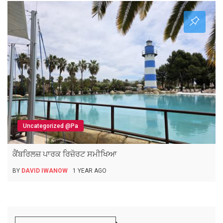
Uncategorized @pa
ਕੈਂਬਰਿਲਜ਼ ਪਾਰਕ ਰਿਜ਼ੋਰਟ ਸਮੀਖਿਆ
BY
DAVID IWANOW
1 YEAR AGO