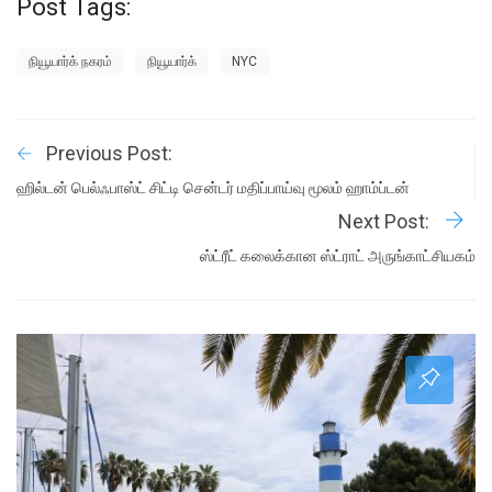
Post Tags:
நியூயார்க் நகரம்
நியூயார்க்
NYC
Previous Post:
ஹில்டன் பெல்ஃபாஸ்ட் சிட்டி சென்டர் மதிப்பாய்வு மூலம் ஹாம்ப்டன்
Next Post:
ஸ்ட்ரீட் கலைக்கான ஸ்ட்ராட் அருங்காட்சியகம்