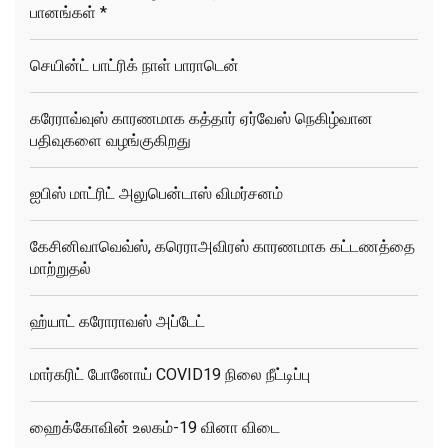
பானங்கள் *
செயின்ட் பாட்ரிக் நாள் பாராடென்
கரேராவ்வுஸ் காரணமாக கத்தார் ஏர்வேஸ் நெகிழ்வான
பதிவுகளை வழங்குகிறது
ஐபிஸ் மாட்ரிட் அலுபென்டாஸ் விமர்சனம்
கேசினிவாவெவ்ஸ், கரெராஅவிரஸ் காரணமாக கட்டணத்தை
மாற்றுதல்
ஹ்யாட் கரோராவஸ் அப்டேட்
மார்கரிட் போனோய் COVID19 நிலை நீட்டிப்பு
ஹைக்கோவின் உலகம்-19 வினா விடை