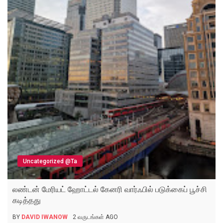
Uncategorized @ta
லண்டன் மேரியட் ஹோட்டல் கேனரி வார்ஃபில் படுக்கைப் பூச்சி
கடித்தது
BY
DAVID IWANOW
2 வருடங்கள் AGO