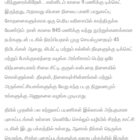
பரிந்துரைக்கிறேன்… என்னிடம் காலை 9 மணிக்கு டிக்கெட்
இருந்தது, அதாவது விமான நிலைய பாணி பாதுகாப்பு
சோதனைகளுக்காக ஒரு பெரிய வரிசையில் காத்திருக்க
வேண்டும். நான் காலை 845 மணிக்கு வந்து நூற்றுக்கணக்கான
நபர்களுடன் படகில் நிரம்பியதால் முழு செயல்முறையும் 45
நிமிடங்கள் ஆனது. லிபர்ட்டி மற்றும் எல்லிஸ் தீவுகளுக்கு டிக்கெட்
மற்றும் போக்குவரத்தை வழங்க அங்கீகாரம் பெற்ற ஒரே
விற்பனையாளர் சிலை சிட்டி குரூஸ் என்பதை நினைவில்
கொள்ளுங்கள். தீவுகள், நினைவுச்சின்னங்கள் மற்றும்
அருங்காட்சியகங்களுக்கு வேறு எந்த படகு நிறுவனமும்
உங்களுக்கு அணுகலை வழங்க முடியாது.
தீவில் முதலில் பல சுற்றுலாப் பயணிகள் இல்லாமல் அற்புதமான
புகைப்படங்கள் உள்ளன. வெளியே செல்லும் வழியில் சிறந்த காட்சி
படகின் இடது பக்கத்தில் உள்ளது, ஆனால் நீங்கள் நெருங்க
நெருங்க, சிறந்த புகைப்படங்களுக்கு வலது பக்கத்தில் இருக்க