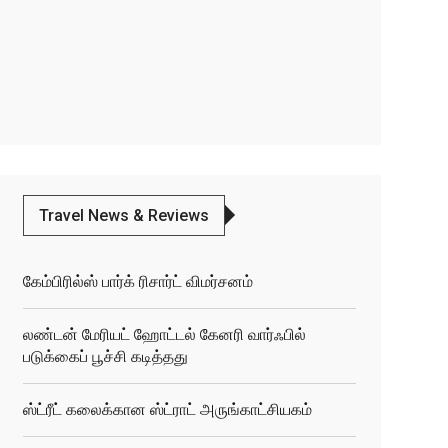
Travel News & Reviews
கேம்பிரில்ஸ் பார்க் ரிசார்ட் விமர்சனம்
லண்டன் மேரியட் ஹோட்டல் கேனரி வார்ஃபில்
படுக்கைப் பூச்சி கடித்தது
ஸ்ட்ரீட் கலைக்கான ஸ்ட்ராட் அருங்காட்சியகம்