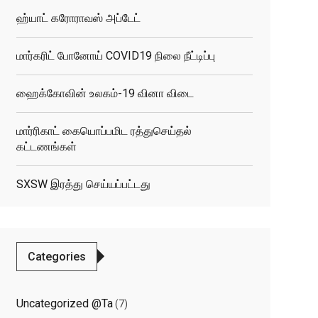
ஹ்யாட் கரோராவஸ் அப்டேட்
மார்கரிட் போனோய் COVID19 நிலை நீட்டிப்பு
ஹைக்கோவின் உலகம்-19 வினா விடை
மார்ரிகாட் கையொப்பமிட ரத்துசெய்தல்
கட்டணங்கள்
SXSW இரத்து செய்யப்பட்டது
Categories
elated
osts
Uncategorized @ta
(7)