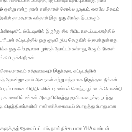
 நிச்சயமாக பணத்திற்கு மிகவும் மதிப்புமிக்கது, நான்
ல்
ஒன்று என்று நான் எளிதாகச் சொல்ல முடியும், எனவே மிகவும்
இரவில் தாமதமாக வந்தால் இது ஒரு சிறந்த இடமாகும்.
டர்கிரவுண்ட் ஸ்டேஷனில் இருந்து சில நிமிட நடைப்பயணத்தில்
ரியன் கட்டிடத்தில் ஒரு குடியிருப்பு தெருவில் அமைந்துள்ளது.
்க ஒரு அற்புதமான முற்றத் தோட்டம் உள்ளது, மேலும் நீங்கள்
்கியிருக்கிறீர்கள்.
ாலமாகவும் சுத்தமாகவும் இருந்தன, கட்டிடத்தின்
கத் தோன்றுவதால் அறைகள் சற்று சத்தமாக இருந்தன. நீங்கள்
, பெரும்பாலான விடுதிகளின்படி உங்கள் சொந்த பூட்டைக் கொண்டு
், காலையில் உங்கள் அறையிலிருந்து குளியலறைக்கு நடந்து
து, விருந்தினர்களின் எண்ணிக்கையைப் பொறுத்து போதுமான
களுக்குத் தேவைப்பட்டால், நான் நிச்சயமாக YHA லண்டன்