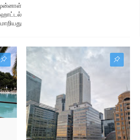
முன்னாள்
 ஹோட்டல்
மாறியது