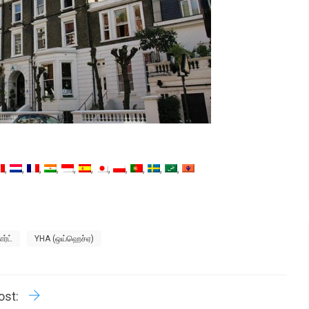
ர்ட்
YHA (ஒய்ஹெச்ஏ)
R
P
ost: