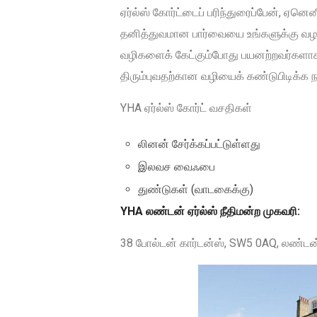
ஏர்ல்ஸ் கோர்ட்டைப் பரிந்துரைப்பேன், ஏனெ
தனித்துவமான பார்வையை உங்களுக்கு வழங
வழிகளைக் கேட்கும்போது பயனற்றவர்களாக 
திரும்புவதற்கான வழியைக் கண்டுபிடிக்க ந
YHA ஏர்ல்ஸ் கோர்ட் வசதிகள்
லினன் சேர்க்கப்பட்டுள்ளது
இலவச வைஃபை
துண்டுகள் (வாடகைக்கு)
YHA லண்டன் ஏர்ல்ஸ் நீதிமன்ற முகவரி:
38 போல்டன் கார்டன்ஸ், SW5 0AQ, லண்டன்