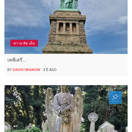
ความ คิด เห็น
เทพีเสรี...
BY
DAVID IWANOW
3 ปี AGO