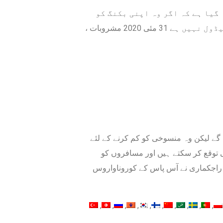
گیا ہے کہ اگر وہ اپنی بکنگ کو
منسوخ نہیں کرتے ہیں * اب تک اس سے روانہ ہونے کا شیڈول نہیں ہے 31 مئی 2020 مشروبات ،
 گے لیکن وہ منسوخی کو کم کرنے کے لئے
توقع کر سکتے ہیں اور مسافروں کو
ڈ راجکماری نے آس پاس کے کوروناواروس