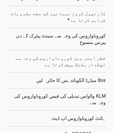
کارنیول کروز مہمانوں کو مفت مشروبات
فراہم کرتا ہے *
کوروناواروس کی وجہ سے سینٹ پیٹرک کے دن
پیرس منسوخ
قطر ایئر ویز کوروناواروس کی وجہ سے
لچکدار بکنگ پیش کرتا ہے
Ibis میڈرڈ الکوباندہس کا جائزہ لیں
KLM وااواس تبدیلی کی فیس کوروناواروس کی
وجہ سے
ہائٹ کوروناواروس اپ ڈیٹ