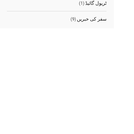
ٹریول گائیڈ
(1)
سفر کی خبریں
(9)