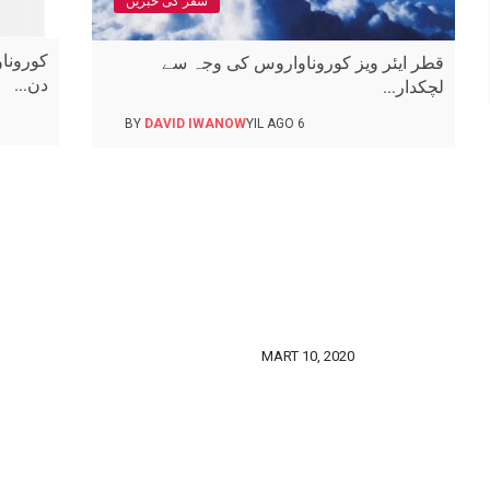
سفر کی خبریں
کورونا
قطر ایئر ویز کوروناواروس کی وجہ سے
دن...
لچکدار...
BY
DAVID IWANOW
6 YIL AGO
MART 10, 2020