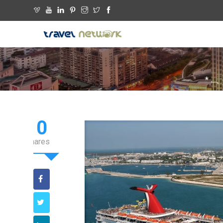
ہے *
0
Shares