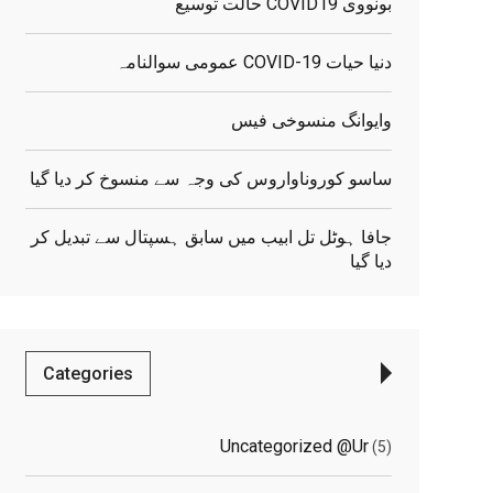
بونووی COVID19 حالت توسیع
دنیا حیات COVID-19 عمومی سوالنامہ
elated
Posts
وایوانگ منسوخی فیس
ساسو کوروناواروس کی وجہ سے منسوخ کر دیا گیا
جافا ہوٹل تل ابیب میں سابق ہسپتال سے تبدیل کر
دیا گیا
Categories
Uncategorized @ur
(5)