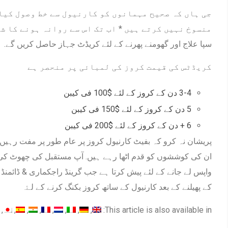
جی ہاں کہ صحیح مہمانوں کو کارنیول سے خط وصول کیا 
سپا علاج اور گھومنے پھرنے کے لئے کریڈٹ جہاز حاصل کریں گے.
کریڈٹس کی قیمت کروز کی لمبائی پر منحصر ہے
3-4 دن کے کروز کے لئے $100 فی کیبن
5 دن کے کروز کے لئے $150 فی کیبن
6 + دن کے کروز کے لئے $200 فی کیبن
پریشان نہ کرو کہ بفیٹ کارنیول کروز پر عام طور پر مفت رہیں
ان کی کوششوں کو قدم اٹھا رہے ہیں. آپ مستقبل کی چھوٹ کی 
واپس لے جانے کے لئے پیش کرتا ہے جب گرینڈ راجکماری & ڈائمن
کے پھیلنے کے بعد کارنیول کے ساتھ کروز بکنگ کرنے کے لۓ.
This article is also available in: