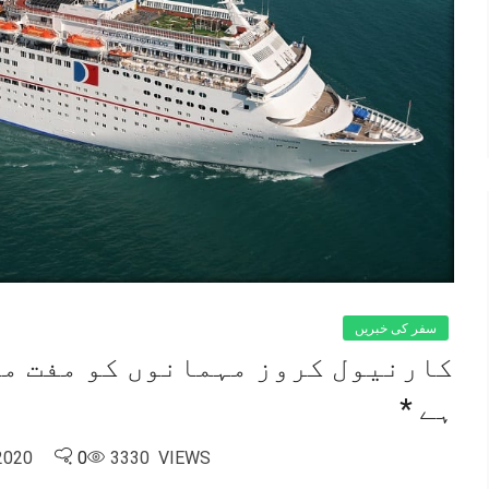
سفر کی خبریں
کارنیول کروز مہمانوں کو مفت م
ہے *
2020
0
3330 VIEWS