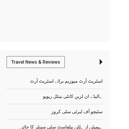
Travel News & Reviews
اسٹریٹ آرٹ میوزیم برائے اسٹریٹ آرٹ
ہالیڈے ان لزبن کانٹی نینٹل ریویو
سٹیچو آف لبرٹی سٹی کروز
ہیمپٹن از ہلٹن بیلفاسٹ سٹی سینٹر کا جائزہ