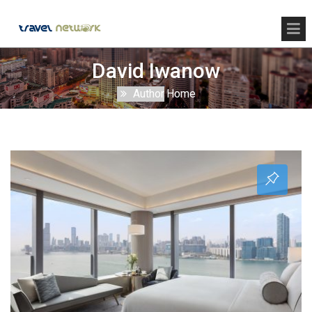
David Iwanow
Author
Home