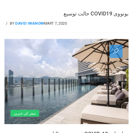
بونووی COVID19 حالت توسیع
BY
DAVID IWANOW
MART 7, 2020
سفر کی خبریں