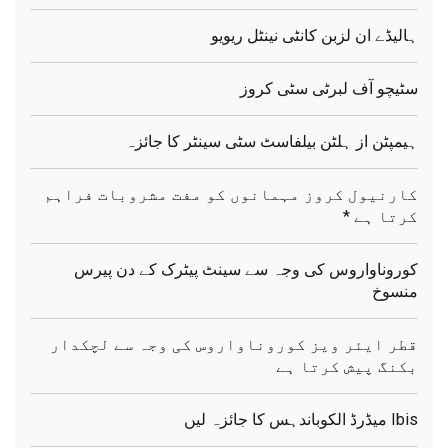
ہالیڈے ان لزبن کانٹی نینٹل ریویو
سٹیچو آف لبرٹی سٹی کروز
ہیمپٹن از ہلٹن بیلفاسٹ سٹی سینٹر کا جائزہ
کارنیول کروز مہمانوں کو مفت مشروبات فراہم
کرتا ہے *
کوروناواروس کی وجہ سے سینٹ پیٹرک کے دن پیرس
منسوخ
قطر ایئر ویز کوروناواروس کی وجہ سے لچکدار
بکنگ پیش کرتا ہے
Ibis میڈرڈ الکوباندہس کا جائزہ لیں