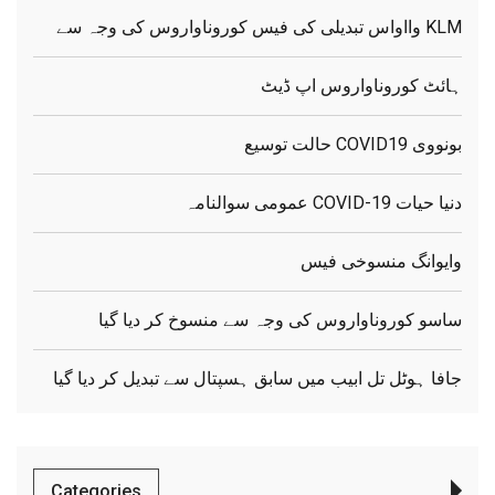
KLM وااواس تبدیلی کی فیس کوروناواروس کی وجہ سے
ہائٹ کوروناواروس اپ ڈیٹ
بونووی COVID19 حالت توسیع
دنیا حیات COVID-19 عمومی سوالنامہ
وایوانگ منسوخی فیس
ساسو کوروناواروس کی وجہ سے منسوخ کر دیا گیا
جافا ہوٹل تل ابیب میں سابق ہسپتال سے تبدیل کر دیا گیا
Categories