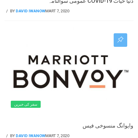
دنیا حیات COVID-19 عمومی سوالنامہ
BY
DAVID IWANOW
MART 7, 2020
سفر کی خبریں
وایوانگ منسوخی فیس
BY
DAVID IWANOW
MART 7, 2020