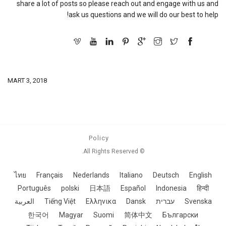
share a lot of posts so please reach out and engage with us and
ask us questions and we will do our best to help!
MART 3, 2018
Policy
© All Rights Reserved.
ไทย
Français
Nederlands
Italiano
Deutsch
English
Português
polski
日本語
Español
Indonesia
हिन्दी
Svenska
עברית
Dansk
Ελληνικα
Tiếng Việt
العربية
한국어
Magyar
Suomi
简体中文
Български