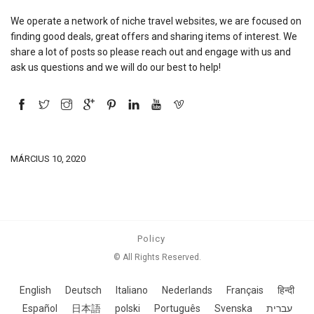
We operate a network of niche travel websites, we are focused on
finding good deals, great offers and sharing items of interest. We
share a lot of posts so please reach out and engage with us and
ask us questions and we will do our best to help!
MÁRCIUS 10, 2020
Policy
© All Rights Reserved.
English
Deutsch
Italiano
Nederlands
Français
हिन्दी
Español
日本語
polski
Português
Svenska
עברית