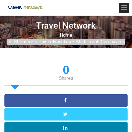
Travel Network
Home
St Patrick’s Day Felvonulások Miatt Törölt Coronavirus
0
Shares