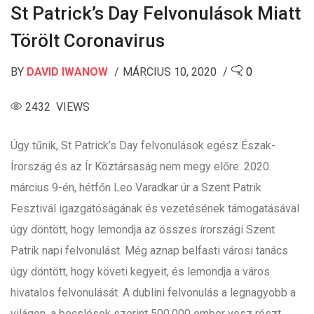
St Patrick’s Day Felvonulások Miatt
Törölt Coronavirus
BY
DAVID IWANOW
MÁRCIUS 10, 2020
0
2432 VIEWS
Úgy tűnik, St Patrick’s Day felvonulások egész Észak-
Írország és az Ír Köztársaság nem megy előre. 2020.
március 9-én, hétfőn Leo Varadkar úr a Szent Patrik
Fesztivál igazgatóságának és vezetésének támogatásával
úgy döntött, hogy lemondja az összes írországi Szent
Patrik napi felvonulást. Még aznap belfasti városi tanács
úgy döntött, hogy követi kegyeit, és lemondja a város
hivatalos felvonulását. A dublini felvonulás a legnagyobb a
világon, a becslések szerint 500.000 ember vesz részt