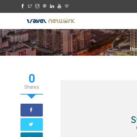
Ho
0
Shares