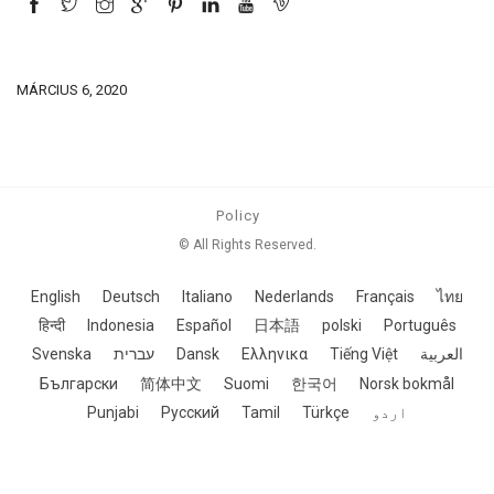
MÁRCIUS 6, 2020
Policy
© All Rights Reserved.
English
Deutsch
Italiano
Nederlands
Français
ไทย
हिन्दी
Indonesia
Español
日本語
polski
Português
Svenska
עברית
Dansk
Ελληνικα
Tiếng Việt
العربية
Български
简体中文
Suomi
한국어
Norsk bokmål
Punjabi
Русский
Tamil
Türkçe
اردو