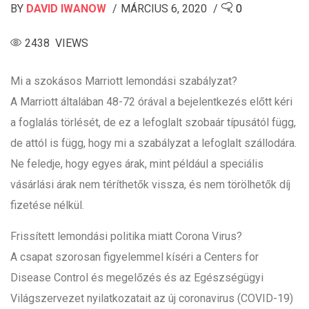
BY
DAVID IWANOW
MÁRCIUS 6, 2020
0
2438 VIEWS
Mi a szokásos Marriott lemondási szabályzat?
A Marriott általában 48-72 órával a bejelentkezés előtt kéri
a foglalás törlését, de ez a lefoglalt szobaár típusától függ,
de attól is függ, hogy mi a szabályzat a lefoglalt szállodára.
Ne feledje, hogy egyes árak, mint például a speciális
vásárlási árak nem téríthetők vissza, és nem törölhetők díj
fizetése nélkül.
Frissített lemondási politika miatt Corona Virus?
A csapat szorosan figyelemmel kíséri a Centers for
Disease Control és megelőzés és az Egészségügyi
Világszervezet nyilatkozatait az új coronavirus (COVID-19)