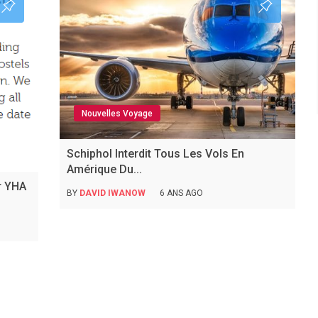
Nouvelles Voyage
Schiphol Interdit Tous Les Vols En
Amérique Du...
r YHA
BY
DAVID IWANOW
6 ANS AGO