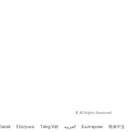
© All Rights Reserved.
Dansk
Ελληνικα
Tiếng Việt
العربية
Български
简体中文