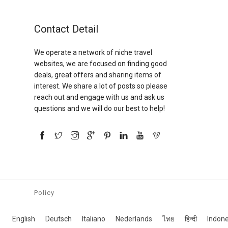
Contact Detail
We operate a network of niche travel
websites, we are focused on finding good
deals, great offers and sharing items of
interest. We share a lot of posts so please
reach out and engage with us and ask us
questions and we will do our best to help!
Policy
English
Deutsch
Italiano
Nederlands
ไทย
हिन्दी
Indone